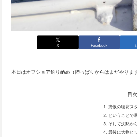
X
Facebook
本日はオフショア釣り納め（陸っぱりからはまだやりま
目
痛恨の寝坊ス
ということで
そして沈黙か
最後に大物ヒ