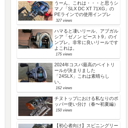
うーん、これは・・・と思うシ
マノ「SLX DC XT 71XG」の
PEラインでの使用インプレ
327 views
ハマると凄いリール、アブガル
シア「ゼノン ビースト9」のイ
ンプレ。非常に良いリールです
よこれは。
175 views
2024年コスパ最高のベイトリ
ールが決まりました
「24SLX」これは素晴らし
い。
162 views
チヌトップにおける私なりのポ
ッパー使い分け（春〜初夏編）
150 views
【初心者向け】スピニングリー