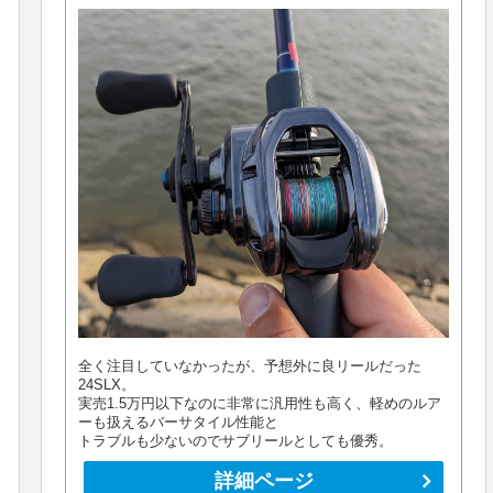
全く注目していなかったが、予想外に良リールだった
24SLX。
実売1.5万円以下なのに非常に汎用性も高く、軽めのルア
ーも扱えるバーサタイル性能と
トラブルも少ないのでサブリールとしても優秀。
詳細ページ