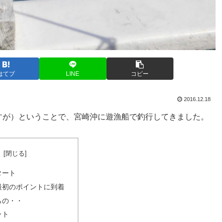
はてブ
LINE
コピー
2016.12.18
すが）ということで、宮崎沖に遊漁船で釣行してきました。
次
タート
最初のポイントに到着
らの・・
ット