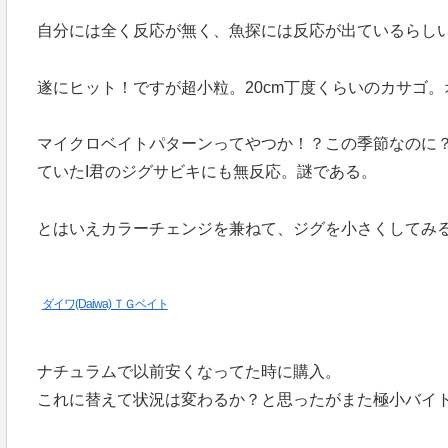
自分には全く反応が無く、魚探には反応が出ているらし
遂にヒット！ですが超小粒。20cm丁度くらいのカサゴ
マイクロベイトパターンってやつか！？この季節なのに
ていたI君のジグサビキにも無反応。謎である。
とはいえカラーチェンジを兼ねて、ジグを小さくしてみる。
ダイワ(Daiwa) ＴＧベイト
ナチュラムで以前安くなってた時に購入。
これに替えて状況は変わるか？と思ったがまた極小バイト