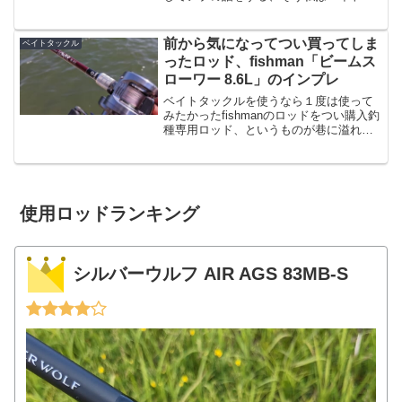
の人間です。昨年末ごろはちょっと23レ
ガリスを使ってたりしたんですが、また
スピニングに飽きましてベイトタックル
前から気になってつい買ってしま
ベイトタックル
ばっかり使っています...
ったロッド、fishman「ビームス
ローワー 8.6L」のインプレ
ベイトタックルを使うなら１度は使って
みたかったfishmanのロッドをつい購入釣
種専用ロッド、というものが巷に溢れて
いるわけなんですけど、「ベイトロッ
ド」専門メーカーの「fishman（フィッシ
ュマン）」のロッド、というのが前から
気になって...
使用ロッドランキング
シルバーウルフ AIR AGS 83MB-S