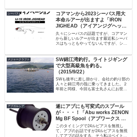
プライヤーホルダー」がリリースされて
います。リーダーポーチ：ダブルプライ
ヤーホルダー：リーダーポーチこちらは
コアマンから2023シーバス用大
シーバス
丸型のクロロプレン素材のリ...
本命ルアーが出ますよ「IRON
JIGHEAD（アイアンジグヘッ
ド）」通称IJ。
久々にシーバスの話題ですが、コアマン
から新しいルアーが出ます最近私シーバ
スはちっともやってないんですが、シー
バス用の最強のルアーはVJだと思ってい
ます。最近はスレたりして釣れなくなっ
たりしてるのかもですが、あのルアーは
SW錦江湾釣行。ライトジギング
メジャークラフト
対シーバス用としては本...
で大型高級魚を釣る。
（2015/9/22）
SWも後半に差し掛かり、会社の釣り部の
人々と錦江湾の筏に乗ってきました。２
年前と同様、今回も富士丸さんにお世話
になりました。フィッシング富士丸あ、
ちなみに「大型高級魚」と釣りだけに釣
りタイトル付けてますけど、一般の人か
遂にアブにも可変式のスプール
アブガルシア
らすると大型ですけど、...
が・・・！「Abu works ZENON
Mg BF Spool（アブワークス ゼ
ノン エムジー ビーエフ スプー
このタイミングで24ルビアスを無視し
ル）」
て、アブのお話ですが24ルビアスを無視
してアブの話をする、そう私はベイト派