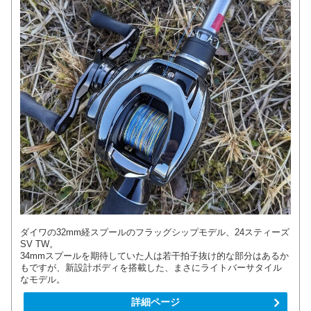
ダイワの32mm経スプールのフラッグシップモデル、24スティーズ
SV TW。
34mmスプールを期待していた人は若干拍子抜け的な部分はあるか
もですが、新設計ボディを搭載した、まさにライトバーサタイル
なモデル。
詳細ページ