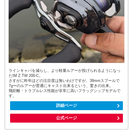
ラインキャパを減らし、より軽量ルアーが投げられるようになっ
たIM Z TW 200-C。
さすがに昨年ほどの注目度は無いわけですが、38mmスプールで
7g〜のルアーが普通にキャスト出来るという、驚きの出来。
飛距離・トラブルレス性能が非常に高いフラッグシップモデルで
す。
詳細ページ
公式ページ