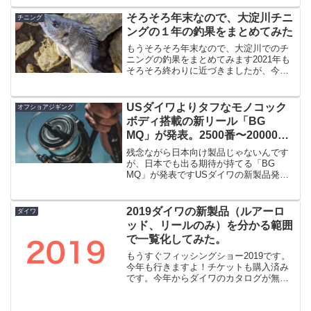
名称は商標とか大丈夫なんでしょう
か・・・？大丈夫なんでしょうね（笑）
そろそろ年末なので、大淀川チニ
チニング
PackMa...
ングの１年の釣果をまとめてみた
もうそろそろ年末なので、大淀川でのチ
ニングの釣果をまとめてみます2021年も
そろそろ終わりに近づきましたが、今年
はチニングに力を入れた年だったので、
月別の釣果をまとめてみます。といって
も月によってはそれほどやってない、で
USダイワよりタフなモノコック
オフショアジギング
きなかった（大雨続き...
ボディ搭載の新リール「BG
MQ」が発表。2500番〜20000番
まで幅広ラインナップで期待大
残念ながら日本向け製品じゃないんです
が、日本でも出る期待が持てる「BG
MQ」が発表ですUSダイワの新製品発表
がありまして、その中で注目のスピニン
グリールが「BG MQ」です。BGと言え
ばマグシールド非搭載ながらタフ仕様、
2019ダイワの新製品（ルアーロ
ダイワ
なのに安いという事...
ッド、リールのみ）を分かる範囲
で一覧化してみた。
もうすぐフィッシングショー2019です。
今年も行きますよ！チケットも購入済み
です。今年からダイワのカタログが無い
のと、ダイワの公式ではまだ一部しか掲
載されていませんが、分かっている新製