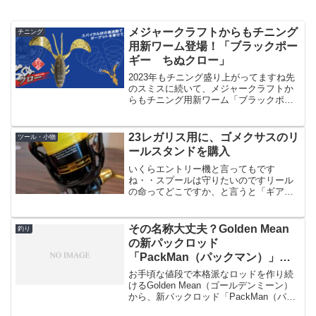
メジャークラフトからもチニング
チニング
用新ワーム登場！「ブラックポー
ギー ちぬクロー」
2023年もチニング盛り上がってますね先
のスミスに続いて、メジャークラフトか
らもチニング用新ワーム「ブラックポー
ギー ちぬクロー」が登場です。出典：
メジャークラフトメジャークラフトは結
構前からチニング専用ロッドや、チニン
23レガリス用に、ゴメクサスのリ
ツール・小物
グ用ワーム「ファイテ...
ールスタンドを購入
いくらエントリー機と言ってもです
ね・・スプールは守りたいのですリール
の命ってどこですか、と言うと「ギア」
だったり「ハンドル」だったりと精密機
械なので内部の構造に関するところが少
しでも狂うと不都合があるわけです。た
その名称大丈夫？Golden Mean
釣り
だ内部では無い致命的な部分・...
の新パックロッド
「PackMan（パックマン）」価
格も安い。
お手頃な値段で本格派なロッドを作り続
けるGolden Mean（ゴールデンミーン）
から、新パックロッド「PackMan（パッ
クマン）」が発売されるそうです。この