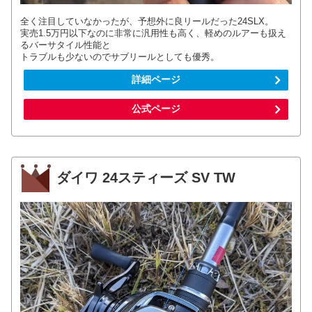
全く注目していなかったが、予想外に良リールだった24SLX。
実売1.5万円以下なのに非常に汎用性も高く、軽めのルアーも扱え
るバーサタイル性能と
トラブルも少ないのでサブリールとしても優秀。
詳細ページ
公式ページ
ダイワ 24スティーズ SV TW