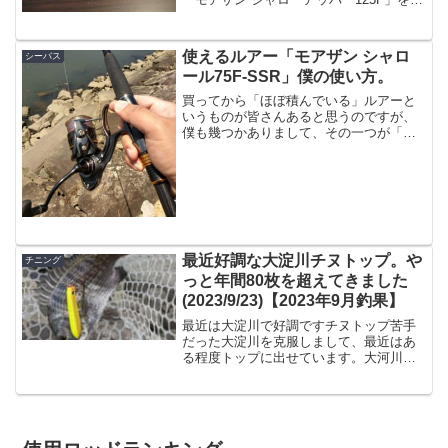
げて来ましたのでインプレです。ちなみ
に「シャローアッパースリム」というの
も出てますが、そちらではなく先に出た
使えるルアー「モアザン シャロ
シーバス
ほうです。シャローア...
ール75F-SSR」僕の使い方。
買ってから「ほぼ積んでいる」ルアーと
いうものが皆さんあると思うのですが、
僕も幾つかありまして、その一つが「モ
アザン シャロール75F-SSR」でした。発
売直後にわざわざ数件回って買い、数投
して「あー、なるほど」と満足して棚に
積む、という愚行...
最近好調な大淀川チヌトップ。や
チニング
っと年間80枚を超えてきました
(2023/9/23)【2023年9月釣果】
最近は大淀川で好調ですチヌトップ苦手
だった大淀川を克服しまして、最近はあ
る程度トップに出せています。大河川苦
手なのは単なる食わず嫌い的なもので、
以前チヌ用の小さいペンシルとかで全然
釣れてなかったので避けてたんですが、
経験値を蓄えてやってみた...