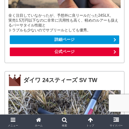
全く注目していなかったが、予想外に良リールだった24SLX。
実売1.5万円以下なのに非常に汎用性も高く、軽めのルアーも扱え
るバーサタイル性能と
トラブルも少ないのでサブリールとしても優秀。
詳細ページ
公式ページ
ダイワ 24スティーズ SV TW
メニュー
ホーム
検索
トップ
サイドバー