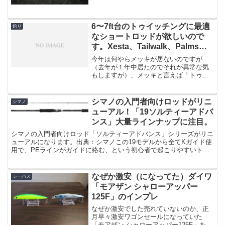
やってみましたが、渋い・・・。宮崎港
湾はどうやら釣れるとヒラスズキばっか
り、という感じでした。ど...
6〜7ft台のトゥイッチングに最適
釣り
なショートロッドが欲しいので
す。Xesta、Tailwalk、Palmsか
ら物色中。
今年は何やらメッキが居ないのですが
（去年が１年中居たのでそれが異常な気
もしますが）、メッキと言えば「トゥイ
ッチング」で誘うのが定番の釣り方にな
ります。僕は割とロングレングスのロッ
ドが好きなので、今パッと思いつくロッ
シマノの入門者向けロッドがリニ
シマノ
ドで一番短いのが、メジャー...
ューアル！「19ソルティーアドバ
ンス」大量ラインナップに注目。
シマノの入門者向けロッド「ソルティーアドバンス」シリーズがリニ
ューアルになります。出典：シマノこの19モデルから全てKガイド使
用で、PEラインがガイドに絡む、という初心者で起こりやすいトラ
ブルも軽減されており、既に釣りをしている人でも「これ...
なぜか激安（になってた）ダイワ
シーバス
「モアザン シャローアッパー
125F」のインプレ
なぜか激安でした売れていないのか、正
月早々激安ワゴンセールになっていた
「モアザン シャローアッパー125F」を投