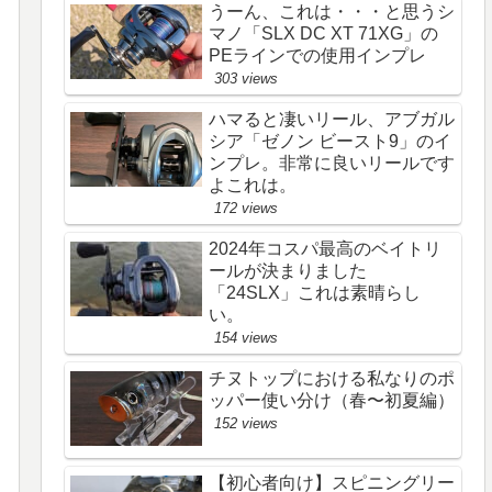
うーん、これは・・・と思うシ
マノ「SLX DC XT 71XG」の
PEラインでの使用インプレ
303 views
ハマると凄いリール、アブガル
シア「ゼノン ビースト9」のイ
ンプレ。非常に良いリールです
よこれは。
172 views
2024年コスパ最高のベイトリ
ールが決まりました
「24SLX」これは素晴らし
い。
154 views
チヌトップにおける私なりのポ
ッパー使い分け（春〜初夏編）
152 views
【初心者向け】スピニングリー