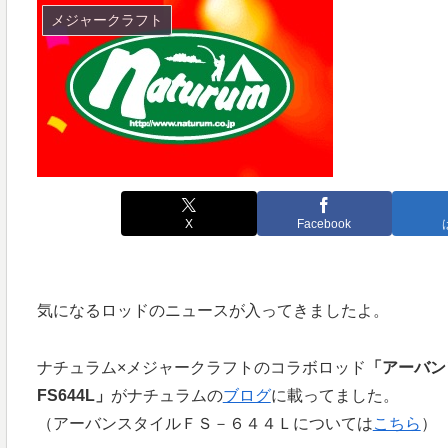
メジャークラフト
X
Facebook
気になるロッドのニュースが入ってきましたよ。
ナチュラム×メジャークラフトのコラボロッド
「アーバン
FS644L」
がナチュラムの
ブログ
に載ってました。
（アーバンスタイルＦＳ－６４４Ｌについては
こちら
）