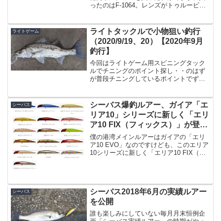
ったのはF-1064。レンズがトゥルービュ
ースポーツのモデル。zeal(ジール) Vanq
gaga ヴァンクガガ F-1064 ブラック/ゴー
ル...
ライトタックルで小物狙い釣行
ライトゲーム
（2020/9/19、20）【2020年9月
釣行】
今回はライトゲーム用スピニングタック
ルでチニングのポイント探し・・のはず
が普段チニングしているポイントでずっ
と続けるのも芸がないな、と思ったので
ポイント探しにいつもと違う場所
へ、、、と言っても川の対岸側に行った
シーバス爆釣ルアー、ガイア「エ
シーバス
だけで大した距離は無いんですけ...
リア10」シリーズに新しく「エリ
ア10 FIX（フィックス）」が登
場！
僕の港湾メインルアーはガイアの「エリ
ア10 EVO」なのですけども、このエリア
10シリーズに新しく「エリア10 FIX（フ
ィックス）」が追加になりました！この
「FIX」ですが、名称から想像通りの「固
定重心モデル」となっています。エリア
10 ...
シーバス2018年6月の実績ルアー
シーバス
を公開
誰も楽しみにしていない毎月月末恒例企