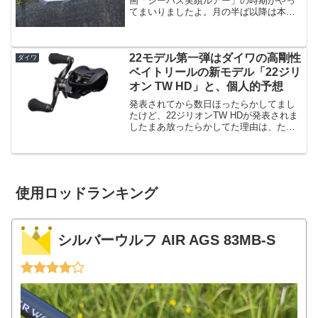
画「シーバス実績ルアー」の時期がやっ
てまいりましたよ。月の半ば以降は本格
的な梅雨になりまして、濁りが酷く苦戦
しました。。そして６月はですね・・・
「デイゲーム月間」でした。普段はナイ
トゲームが多いんですけど...
22モデル第一弾はダイワの高剛性
ダイワ
ベイトリールの新モデル「22ジリ
オン TW HD」と、個人的予想
発表されてから数日ほったらかしてまし
たけど、22ジリオンTW HDが発表されま
したまあ放ったらかしてた理由は、たぶ
ん買わないだろうなぁという理由からな
んですけども。だって「21ジリオン SV
TW」で個人的には剛性は満足してるから
という理由...
使用ロッドランキング
シルバーウルフ AIR AGS 83MB-S