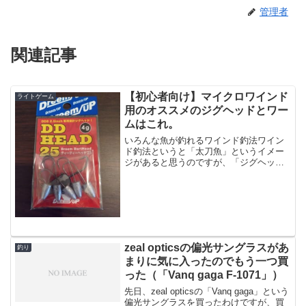
管理者
関連記事
【初心者向け】マイクロワインド
ライトゲーム
用のオススメのジグヘッドとワー
ムはこれ。
いろんな魚が釣れるワインド釣法ワイン
ド釣法というと「太刀魚」というイメー
ジがあると思うのですが、「ジグヘッド
＋ワームをダートさせて釣る」というの
は太刀魚のみならず、シーバスやらメッ
キやらアジやら、いろんな魚が釣れる釣
りになります。太刀魚用の...
zeal opticsの偏光サングラスがあ
釣り
まりに気に入ったのでもう一つ買
った（「Vanq gaga F-1071」）
先日、zeal opticsの「Vanq gaga」という
偏光サングラスを買ったわけですが、買