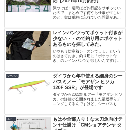
め【2021年10月釣行】
気づけば１週間ほど釣行記をサボってい
たので、まとめです何やら仕事が忙しい
のと、実は単純に忘れていた問題があり
まして、釣行記のまとめです。宮崎県央
エリアは割と初心者に厳しいと言います
か、なかなか釣れないエリアではあるん
レインパンツってポケット付きが
釣り
ですが、釣れる魚を狙えば...
少ない・・ので釣り用にポケット
あるものを探してみた。
いやもう防寒着シーズンでしょ、という
のはさておき、釣り用に「ポケット付
き」のレインパンツが欲しいんですけ
ど、ポケットはやはり浸水の原因になる
ので、止水ファスナー付きでも難しいの
か、結構ポケットが無い商品が多いで
ダイワから年中使える細身のシー
シーバス
す。雨でも財布とかは持っている...
バスミノー「モアザン ヒソカ
120F-SSR」が登場です
ダイワから2022新ルアー「モアザン ヒソ
カ」の詳細が公開されました最近専らチ
ニングしてるんですけど、シーバスもや
りたいなぁ、とは思っているわけです。
ただルアーが既に数百個あるので、さら
にシーバス用ルアーを買うのも気が引け
もはや全部入り！な太刀魚向けテ
ルアー
る、そんな毎日を送...
ンヤ仕掛け「GMショアテンヤ タ