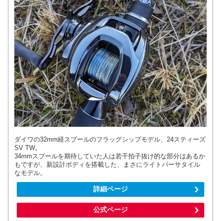
ダイワの32mm経スプールのフラッグシップモデル、24スティーズ
SV TW。
34mmスプールを期待していた人は若干拍子抜け的な部分はあるか
もですが、新設計ボディを搭載した、まさにライトバーサタイル
なモデル。
詳細ページ
公式ページ