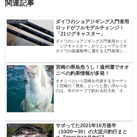
関連記事
ダイワのショアジギング入門者用
ショアジギング
ロッドがフルモデルチェンジ！
「21ジグキャスター」
ダイワのショアジギング入門者用ロッド
「ジグキャスター」がリニューアルです
ダイワの低価格帯に属する入門者用ショ
アジギング用ロッド「ジグキャスター」
が「21ジグキャスター」としてフルモデ
ルチェンジです。最近の釣り人気で始め
宮崎の県魚危うし！遠州灘でオオ
宮崎
た方には良い選択肢が増...
ニベの釣果情報が多発！
オオニベという宮崎を代表するターゲッ
ト宮崎の「県魚」というと思い浮かべる
のは、冬のサーフで釣れる巨大魚「オオ
ニベ」なのです。オオニベを釣るために
毎年遠方からアングラーが集結・・・し
てるかどうか分かりませんが、オオニベ
釣るために来る人はいるそ...
サボってた2021年10月後半
チニング
（10/20〜30）の大淀川釣行まと