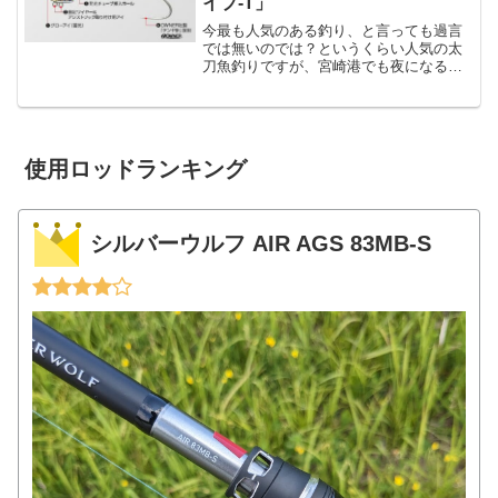
イプ-T」
今最も人気のある釣り、と言っても過言
では無いのでは？というくらい人気の太
刀魚釣りですが、宮崎港でも夜になると
ケミホタルの光が海を漂う光景が見られ
ます。太刀魚は時合さえ合えば誰でも簡
単に釣れる魚なのですが、個人的には・
回ってくる場所を押さえる...
使用ロッドランキング
シルバーウルフ AIR AGS 83MB-S