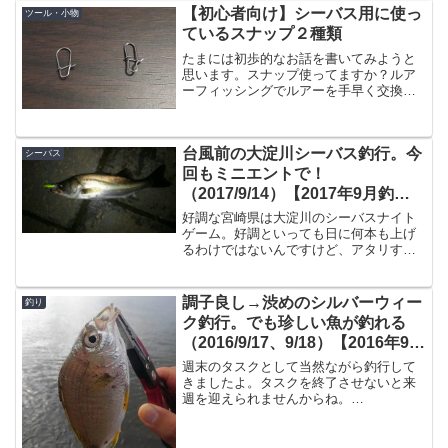
１回の釣行時間はそれほど長くないの
【初心者向け】シーバス用に使っ
ツール・小物
と、そもそも適当に気が...
ているスナップ２種類
たまには初歩的なお話を書いてみようと
思います。スナップ使ってますか？ルア
ーフィッシングでルアーを手早く交換す
るために使われる「スナップ」ですが私
がシーバスで使っているスナップは大き
くこの２種類です。他にもスイベル付き
台風前の大淀川シーバス釣行。今
スナップ等、種類は多くあ...
シーバス
回もミニエントで！
（2017/9/14）【2017年9月釣
行】
好調な宮崎県は大淀川のシーバスナイト
ゲーム。好調といっても日に何本も上げ
るわけではないんですけど、アタリすら
ない・・という事は皆無で、そこそこア
タリもあるし釣れるので楽しいです。ポ
イント到着橋脚周りの明暗がポイントな
調子良し→渋めのシルバーウィー
釣り
ので、現地に到着。また鉄...
ク釣行。でも珍しい魚が釣れる
（2016/9/17、9/18）【2016年9月
釣行】
週末のタスクとして当然ながら釣行して
きましたよ。タスクを終了させないと来
週を迎えられませんからね。
2016/9/17（土）まずは宮崎港サーフへ。
しばらくずっとメッキを狙っています。
３０cm以上のやつを釣りたくて・・・。