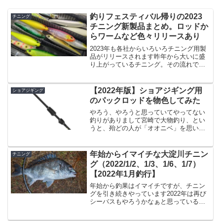
釣りフェスティバル帰りの2023
チニング
チニング新製品まとめ。ロッドか
らワームなど色々リリースあり
2023年も各社からいろいろチニング用製
品がリリースされます昨年から大いに盛
り上がっているチニング。その流れで各
社から新製品がリリースされますのでご
紹介です。まだプロトのワームなどもあ
るのでご了承下さい。＜追記＞釣りフェ
【2022年版】ショアジギング用
ショアジギング
スティバルで展示され...
のパックロッドを物色してみた
やろう、やろうと思っていてやってない
釣りがありまして宮崎で大物釣り、とい
うと、殆どの人が「オオニベ」を思い浮
かべると思うのですが、オオニベ釣りは
夢がありますが、とにかく混むのと朝早
いんですよ。釣りなのに朝早いのが嫌だ
年始からイマイチな大淀川チニン
チニング
と言ってる時点で私はオオ...
グ（2022/1/2、1/3、1/6、1/7）
【2022年1月釣行】
年始から釣果はイマイチですが、チニン
グを引き続きやっています2022年は再び
シーバスもやろうかなぁと思っているん
ですけど、なんやかんやアタリの多いチ
ニングを続けております。といっても私