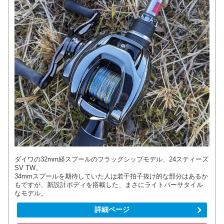
ダイワの32mm経スプールのフラッグシップモデル、24スティーズ
SV TW。
34mmスプールを期待していた人は若干拍子抜け的な部分はあるか
もですが、新設計ボディを搭載した、まさにライトバーサタイル
なモデル。
詳細ページ