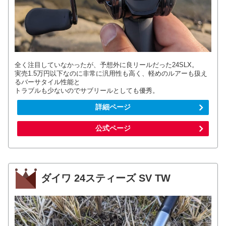
全く注目していなかったが、予想外に良リールだった24SLX。
実売1.5万円以下なのに非常に汎用性も高く、軽めのルアーも扱え
るバーサタイル性能と
トラブルも少ないのでサブリールとしても優秀。
詳細ページ
公式ページ
ダイワ 24スティーズ SV TW