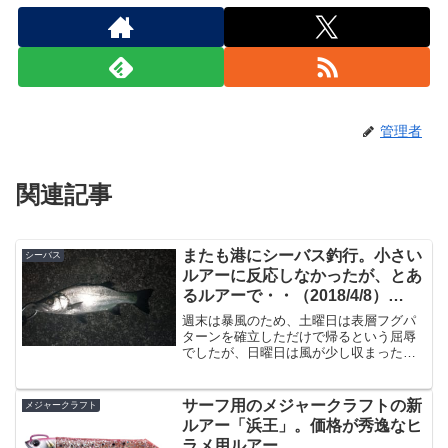
管理者
関連記事
またも港にシーバス釣行。小さい
シーバス
ルアーに反応しなかったが、とあ
るルアーで・・（2018/4/8）
【2018年4月釣行】
週末は暴風のため、土曜日は表層フグパ
ターンを確立しただけで帰るという屈辱
でしたが、日曜日は風が少し収まったの
で、最近鉄板な宮崎港に行ってきまし
た。ポイントに入った直後、ライズしだ
すが・・・夕マズメ時間から行き、日が
サーフ用のメジャークラフトの新
メジャークラフト
落ちて常夜灯が点くのを見計...
ルアー「浜王」。価格が秀逸なヒ
ラメ用ルアー。