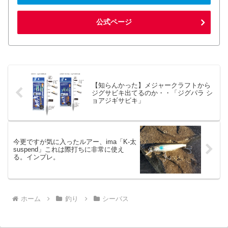
公式ページ
【知らんかった】メジャークラフトから
ジグサビキ出てるのか・・「ジグパラ シ
ョアジギサビキ」
今更ですが気に入ったルアー、ima「K-太
suspend」これは際打ちに非常に使え
る。インプレ。
ホーム
釣り
シーバス