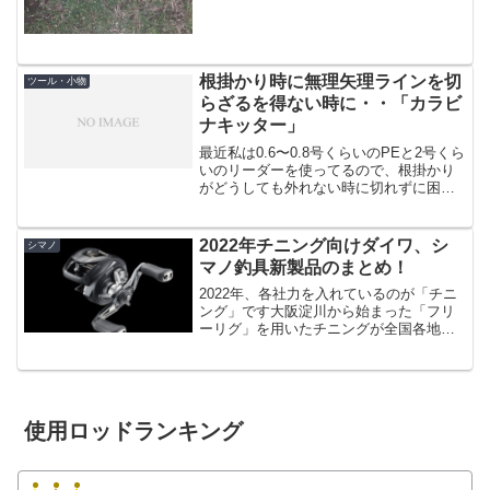
ていたので、これは釣れるはずという事
でちょこっとだけ行ってきました。今回
は何故かボイルは多くない...
根掛かり時に無理矢理ラインを切
ツール・小物
らざるを得ない時に・・「カラビ
ナキッター」
最近私は0.6〜0.8号くらいのPEと2号くら
いのリーダーを使ってるので、根掛かり
がどうしても外れない時に切れずに困
る、ということは無いんです。ただ、さ
すがにPE1.5号くらいになってくると簡
単には切れず、無理に引っ張ったりして
2022年チニング向けダイワ、シ
シマノ
も、ちょっと...
マノ釣具新製品のまとめ！
2022年、各社力を入れているのが「チニ
ング」です大阪淀川から始まった「フリ
ーリグ」を用いたチニングが全国各地で
人気が出ている事もあり、ダイワ、シマ
ノそれぞれチニングの新製品が多数発表
されています。本当はリアルタイムに更
新したかったんですが...
使用ロッドランキング