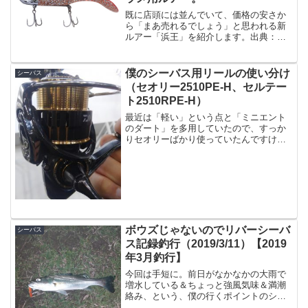
既に店頭には並んでいて、価格の安さか
ら「まあ売れるでしょう」と思われる新
ルアー「浜王」を紹介します。出典：メ
ジャークラフトあまり私サーフでの釣り
はしない（ハイシーズンはやたら混んで
るから）のですが、価格が安いという事
僕のシーバス用リールの使い分け
シーバス
もあり、たぶん１〜２個は...
（セオリー2510PE-H、セルテー
ト2510RPE-H）
最近は「軽い」という点と「ミニエント
のダート」を多用していたので、すっか
りセオリーばかり使っていたんですけ
ど、昨日久々にセルテートを使ったらや
っぱりパワーがあって良いね！と思った
ので改めて。そういえばダイワの番手も
ちょっとややこしいので解説...
ボウズじゃないのでリバーシーバ
シーバス
ス記録釣行（2019/3/11）【2019
年3月釣行】
今回は手短に。前日がなかなかの大雨で
増水している＆ちょっと強風気味＆満潮
絡み、という、僕の行くポイントのシー
バスの活性が上がりそうな要素が重なっ