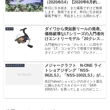
（2020/6/14）【2020年6月釣
行】
昨日に引き続き、また爆風ですけど無視
します。無視できます。昨日に引き続き
爆風予報で、早起きしたにも関わらず、
案の定釣り場に着いてみると爆風です。
釣りにとって困る天候を順に述べるなら
ば雷 ＞ 爆風 ＞ 雨 という順番じ
ダイワから突如新リールの発表。
ダイワ
ゃないかなと思うわけです...
価格破壊なLTシリーズの入門者向
けエントリーモデル「20クレスト
LT」
入門者向けリール「クレスト」に20モデ
ルが「LT」コンセプトで登場です突然な
タイミングで、ダイワの「クレスト」に
20モデル「20クレストLT」が発表です。
出典：ダイワ定価がなんと6,400円〜とい
うことで、レブロスの8,500円〜よりさら
メジャークラフト N-ONE ライ
メジャークラフト
に...
トショアジギング「NSS-
962LSJ」「NSS-1002LSJ」がそ
ろそろ店頭に？
先日Yahoo!ショッピングのポイント還元
に踊らされてスカイロードの「SKR-
1002LSJ」を買ってしまったのがここ数
ヶ月で最も早まった買い物ではないかと
思っているわけです。何でかというとN-
ONEのLSJモデルが発表されたから。値
段もそ...