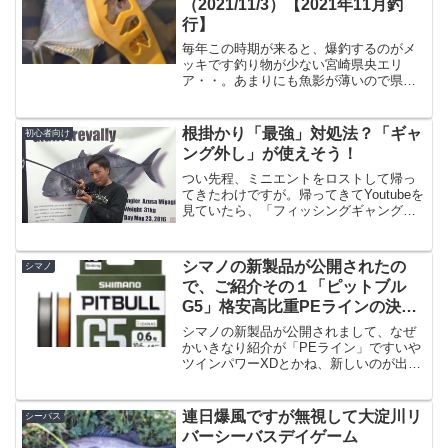
（2021/11/3）【2021年11月釣
行】
毎年この時期が来ると、爆釣するのがメ
ッキです釣り物が少ない宮崎県央エリ
ア・・。あまりにも魚影が薄いので県北
や県南まで釣りに行く、という方も多い
と思うのですが、私も遠くまで行く事自
体は好きなのですが、クソ早起きして場
根掛かり「最強」対処法？「ギャ
初心者向け
所取りみたいな事が起きるの...
ング外し」が使えそう！
つい先程、ミニエントをロストして帰っ
てきたわけですが。帰ってきてYoutubeを
見ていたら、「フィッシングギャング
Azusa」さんのチャンネルで、簡単な根
掛かりの外し方が公開されてました。見
てから行けば良かった・・・。後悔先に
シマノの新製品が公開されたの
シマノ
立たず。とい...
で、ご紹介その１「ピットブル
G5」格安高比重PEラインの決定
版か？
シマノの新製品が公開されまして、なぜ
かいきなり紹介が「PEライン」ですいや
ツインパワーXDとかね、新しいのが出て
るんですけど、個人的にはあまりグッと
来る製品が無いなぁと思っていまして、
今回気になったのが「高比重PEライン」
連日爆風ですが無視して大淀川リ
シーバス
なんです。よくよく...
バーシーバスデイゲーム