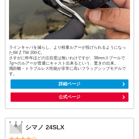
ラインキャパを減らし、より軽量ルアーが投げられるようになっ
たIM Z TW 200-C。
さすがに昨年ほどの注目度は無いわけですが、38mmスプールで
7g〜のルアーが普通にキャスト出来るという、驚きの出来。
飛距離・トラブルレス性能が非常に高いフラッグシップモデルで
す。
詳細ページ
公式ページ
シマノ 24SLX