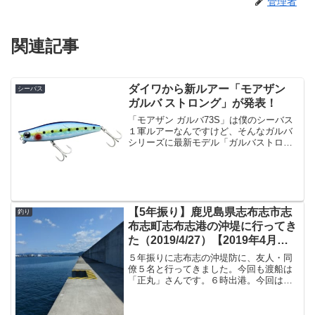
管理者
関連記事
ダイワから新ルアー「モアザン
シーバス
ガルバ ストロング」が発表！
「モアザン ガルバ73S」は僕のシーバス
１軍ルアーなんですけど、そんなガルバ
シリーズに最新モデル「ガルバストロン
グ」が発表になりました。出典：ダイワ
見た目だけだと、別に73Sや87Sと変わら
ないわけで、何がストロングなのかと言
いますと・サイ...
【5年振り】鹿児島県志布志市志
釣り
布志町志布志港の沖堤に行ってき
た（2019/4/27）【2019年4月釣
行】
５年振りに志布志の沖堤防に、友人・同
僚５名と行ってきました。今回も渡船は
「正丸」さんです。６時出港。今回は初
心者向けの７番に乗ります。６番、７番
の内湾側は一応４Mのタモでもギリ届く
ので、落としダモのようなモノが無くて