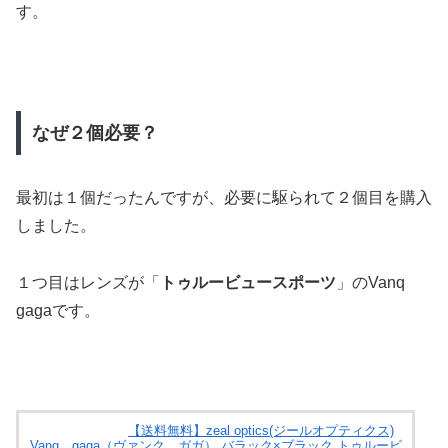
す。
なぜ２個必要？
最初は１個だったんですが、必要に駆られて２個目を購入
しました。
１つ目はレンズが「
トゥルービュースポーツ
」のVanq
gagaです。
【送料無料】zeal optics(ジールオプティクス)
Vanq gaga（ヴァンク ガガ） バラック×ブラック トゥルービ