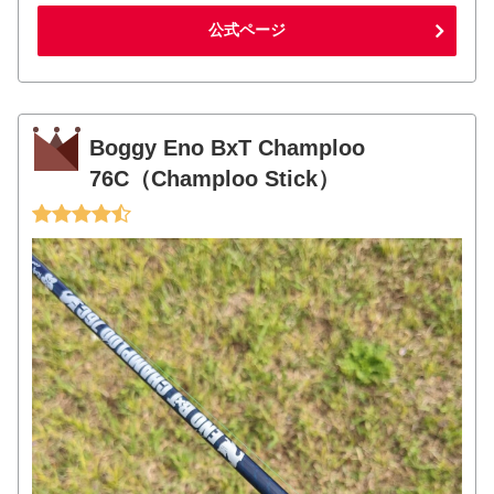
公式ページ
Boggy Eno BxT Champloo
76C（Champloo Stick）