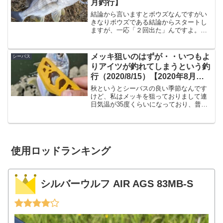
月釣行】
結論から言いますとボウズなんですがい
きなりボウズである結論からスタートし
ますが、一応「２回出た」んですよ。ト
ップに。しかもそのうちの１回は掛けた
けどバラしたという悲しい結果に。とい
う事でバラしたものの、２月の宮崎でも
メッキ狙いのはずが・・いつもよ
シーバス
トップチニング成立するじ...
りアイツが釣れてしまうという釣
行（2020/8/15）【2020年8月釣
行】
秋というとシーバスの良い季節なんです
けど、私はメッキを狙っておりまして連
日気温が35度くらいになっており、普通
は熱中症警戒して釣りに行かない人もい
らっしゃると思うんですが、私はそんな
ものは無視して釣行です。（当然無理し
ないように適度に休憩入...
使用ロッドランキング
シルバーウルフ AIR AGS 83MB-S