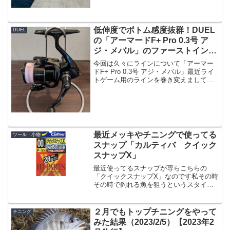
も大丈夫です。６番、７番...
低伸度でボトム感度抜群！DUEL
DUEL
の「アーマードF+ Pro 0.3号 ア
ジ・メバル」のファーストインプ
レ。
今回は久々にラインについて「アーマー
ドF+ Pro 0.3号 アジ・メバル」最近ライ
トゲーム用のラインを巻き変えまして、
今回使ってるのがDUELの「アーマード
F+ Pro 0.3号」です。最近まで「シーガ
ー PE X8 0.4号」を使ってた...
最近メッキやチニングで使ってる
ツール・小物
スナップ「カルティバ クイック
スナップX」
最近使ってるスナップが専らこちらの
「クイックスナップX」なのです私その時
その時で釣れる魚を狙うというスタイル
なので、メッキを狙いにいく→居なかっ
たらチニング→居なかったらシーバスと
いうような事をやるわけですが、この際
２月でもトップチニングをやって
チニング
にいちいちスナップを交換...
みた結果（2023/2/5）【2023年2