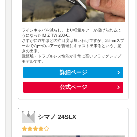
ラインキャパを減らし、より軽量ルアーが投げられるよ
うになったIM Z TW 200-C。
さすがに昨年ほどの注目度は無いわけですが、38mmスプ
ールで7g〜のルアーが普通にキャスト出来るという、驚
きの出来。
飛距離・トラブルレス性能が非常に高いフラッグシップ
モデルです。
詳細ページ
公式ページ
シマノ 24SLX