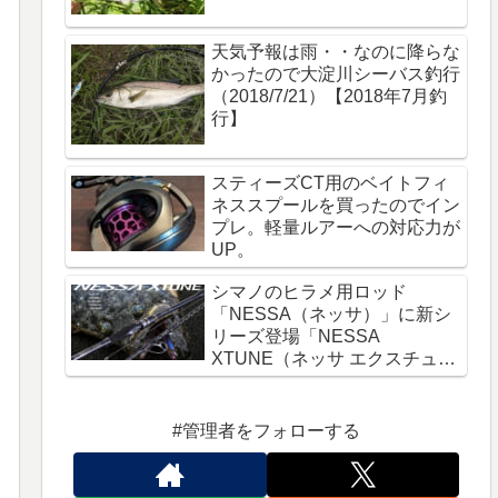
天気予報は雨・・なのに降らな
かったので大淀川シーバス釣行
（2018/7/21）【2018年7月釣
行】
スティーズCT用のベイトフィ
ネススプールを買ったのでイン
プレ。軽量ルアーへの対応力が
UP。
シマノのヒラメ用ロッド
「NESSA（ネッサ）」に新シ
リーズ登場「NESSA
XTUNE（ネッサ エクスチュー
ン）」
#管理者をフォローする