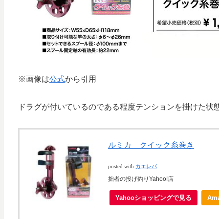
※画像は
公式
から引用
ドラグが付いているのである程度テンションを掛けた状
ルミカ クイック糸巻き
posted with
カエレバ
拙者の投げ釣りYahoo!店
Yahooショッピングで見る
Am