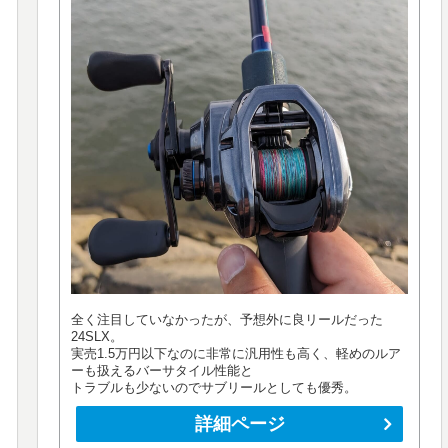
全く注目していなかったが、予想外に良リールだった
24SLX。
実売1.5万円以下なのに非常に汎用性も高く、軽めのルア
ーも扱えるバーサタイル性能と
トラブルも少ないのでサブリールとしても優秀。
詳細ページ