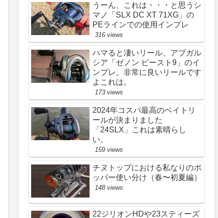
うーん、これは・・・と思うシ
マノ「SLX DC XT 71XG」の
PEラインでの使用インプレ
316 views
ハマると凄いリール、アブガル
シア「ゼノン ビースト9」のイ
ンプレ。非常に良いリールです
よこれは。
173 views
2024年コスパ最高のベイトリ
ールが決まりました
「24SLX」これは素晴らし
い。
159 views
チヌトップにおける私なりのポ
ッパー使い分け（春〜初夏編）
148 views
22ジリオンHDや23スティーズ