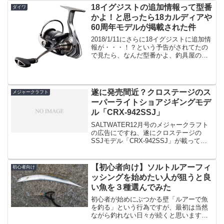
18イグジストの追加情報って型番
ダイワ
かよ！と思ったら18カルディアや
60周年モデルが掲載された件
2018/1/11にさらに18イグジストに追加情
報が・・・！？という予告がされてたの
で見たら、なんだ型番かよ、釣具屋のサ
イトに載ってるよ、と思ったのは僕だけ
ではないと思います。何だよと。なので
すが18カルディアの詳細ページ出来てる
じゃん！と...
遂に発売間近？クロステージのス
メジャークラフト
ーパーライトショアジギングモデ
ル「CRX-942SSJ」
SALTWATER12月号のメジャークラフト
の広告にですね、遂にクロステージの
SSJモデル「CRX-942SSJ」が載ってい
ます。以前もSALTWATER誌で既に発売
予定が記載されていたのですが、今回は
「広告に記載」ということで、発売が近
【初心者向け】ソルトルアーフィ
初心者向け
い...
ッシングを始めたい人が狙うと良
い魚を３種選んでみた
初心者が始めにぶつかる壁「ルアーで魚
を釣る」という行為ですが、最初は当然
ながら釣れない日々が続くと思います。
勿論、運良く最初から釣れる人も居ると