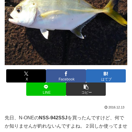
X
Facebook
はてブ
LINE
コピー
2016.12.13
先日、N-ONEの
NSS-942SSJ
を買ったんですけど、何で
か知りませんが釣れないんですよね。２回しか使ってませ