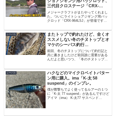
ショアジギング用パックロッド、
三代目クロステージ「CRX-
964LSJ」が期待大！
メジャークラフトがまたやってくれまし
た。ついにライトショアジギング用パッ
クロッド「CRX-964LSJ」が登場です。
しかも三代目クロステージなので、値段
が安い！４ピースで仕舞寸法が78cmと、
車に積んでおくのに最適なサイズ。既に
またトップで釣れたけど、全くオ
シーバス
動画あり既に...
ススメしない冬のチヌトップとオ
マケのシーバス釣行
（2024/2/12）【2024年2月釣
前回、冬のチヌトップについて釣行記と
果】
共に書きましたけど前回誰に需要がある
んだよと思いつつ、「冬のチヌトップ」
について書きましたが、はっきり言いま
してですね冬にチヌトップは全くオスス
メしません何でか、っていうと釣れない
ハクなどのマイクロベイトパター
シーバス
からなんですが、前回の書...
ン用に購入。ima「K-太 58
suspend」のインプレ。
僕が際撃ちでよく使ってるルアーの１つ
に「K-太 77 suspend」があるんですけど
アイマ（ima） K-太77 サスペンド
#KT77-009(ボラ)【ゆうパケット】posted
with カエレバ釣具のポイント Yahoo!店
Yaho...