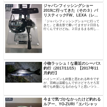
リースされないことです。今日Webサイ
ト見たらですよ、出典：メジャークラフ
ジャパンフィッシングショー
ダイワ
ト出るんかい！（笑）...
2019に行ってきた（その３）バ
リスティックFW、LEXA（レグ
ザ）編
「ジャパンフィッシングショーに行って
きた」と過去形で書いてますが２日目も
行くんですけどね。２日まるまる何しに
行くんだというのはさておきです。今回
はダイワの「バリスティックFW」と「レ
グザ」です。バリスティックFWこちらは
「淡水専用」のリール...
小物ラッシュ！な最近のシーバス
シーバス
釣行（2017/11/15）【2017年11
月釣行】
ハイシーズンも終盤と思われる昨今です
が、宮崎は温暖なんですけどそろそろ宮
崎でも終盤になるのかな？と思いつつ釣
行しています。このシーズンはどうやら
シーバスもエサが豊富なのと、適水温な
のか40UPくらいでも非常に元気が良くて
今まで気づかなかったけど釣れる
DUEL
引くのでかなり楽しい...
ルアー、YO-ZURI「エバシャッ