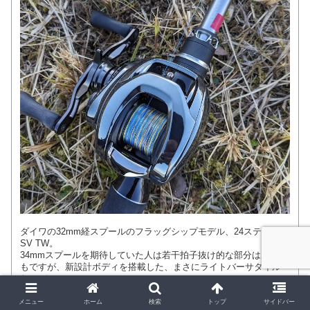
ダイワの32mm経スプールのフラッグシップモデル、24スティーズ
SV TW。
34mmスプールを期待していた人は若干拍子抜け的な部分はあるか
もですが、新設計ボディを搭載した、まさにライトバーサタイル
なモデル。
詳細ページ
メニュー
ホーム
検索
トップ
サイドバー