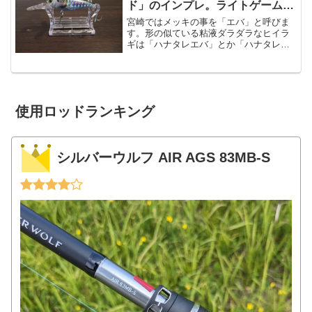
ド」のインプレ。ライトゲーム用
にオススメ。
宮崎ではメッキの事を「エバ」と呼びま
す。形の似ている粘液ダラダラなヒイラ
ギは「ハナタレエバ」とか「ハナタレ」
と呼びます。という「エバ」から名前が
来ている、メッキやカマスといった小型
魚を釣るルアーがYO-ZURIの「エバシャ
ッド」です。そんな...
使用ロッドランキング
シルバーウルフ AIR AGS 83MB-S