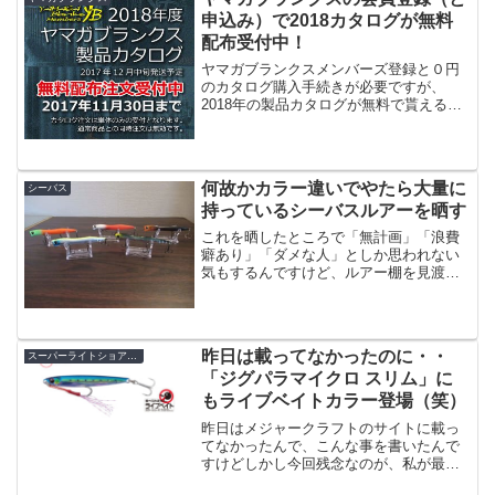
申込み）で2018カタログが無料
配布受付中！
ヤマガブランクスメンバーズ登録と０円
のカタログ購入手続きが必要ですが、
2018年の製品カタログが無料で貰えるよ
うですよ！詳しくはこちらに載っていま
す。募集期限が2017/11/30までで、発送
予定が2017/12月半ばということです。あ
と１...
何故かカラー違いでやたら大量に
シーバス
持っているシーバスルアーを晒す
これを晒したところで「無計画」「浪費
癖あり」「ダメな人」としか思われない
気もするんですけど、ルアー棚を見渡し
たら「やたらカラー違いのルアーを持っ
ている」という事がありまして、ここで
恥を忍んで晒してみる事にします。我な
がら意味不明と思うものを...
昨日は載ってなかったのに・・
スーパーライトショアジギング
「ジグパラマイクロ スリム」に
もライブベイトカラー登場（笑）
昨日はメジャークラフトのサイトに載っ
てなかったんで、こんな事を書いたんで
すけどしかし今回残念なのが、私が最も
使う「ジグパラマイクロ スリム」にはリ