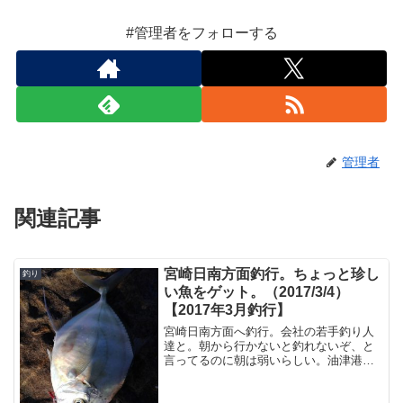
#管理者をフォローする
管理者
関連記事
宮崎日南方面釣行。ちょっと珍し
釣り
い魚をゲット。（2017/3/4）
【2017年3月釣行】
宮崎日南方面へ釣行。会社の若手釣り人
達と。朝から行かないと釣れないぞ、と
言ってるのに朝は弱いらしい。油津港へ
目的は油津港。この辺の赤灯台付近で釣
りをします。朝はゆっくり目の出発