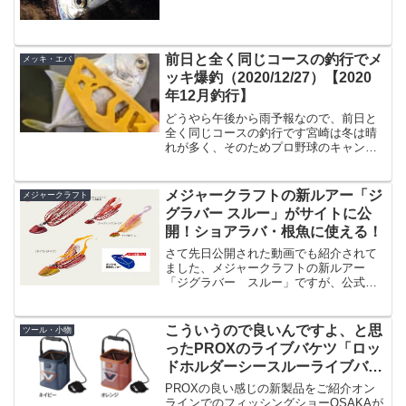
（AM8:00ごろ）で、10:30ごろが満潮な
のでのんびり釣具屋...
前日と全く同じコースの釣行でメ
メッキ・エバ
ッキ爆釣（2020/12/27）【2020
年12月釣行】
どうやら午後から雨予報なので、前日と
全く同じコースの釣行です宮崎は冬は晴
れが多く、そのためプロ野球のキャンプ
などが盛んに行われる候補地なわけです
が・・たまには雨も降るんですよという
ことで、午後から雨予報です。なので前
メジャークラフトの新ルアー「ジ
メジャークラフト
日と全く同じように、まず...
グラバー スルー」がサイトに公
開！ショアラバ・根魚に使える！
さて先日公開された動画でも紹介されて
ました、メジャークラフトの新ルアー
「ジグラバー スルー」ですが、公式サ
イトにも情報が公開されました。先日の
動画はこちら。こちらの動画でオオモン
ハタをヒットさせているのがこの「ジグ
こういうので良いんですよ、と思
ツール・小物
ラバー スルー」ですね。ジ...
ったPROXのライブバケツ「ロッ
ドホルダーシースルーライブバケ
ツ」
PROXの良い感じの新製品をご紹介オン
ラインでのフィッシングショーOSAKAが