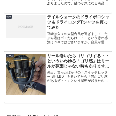
ありましたので、幾つか気になる商品を
ご紹介するシリーズ開始。ということで
第一弾は、、、いきなりの「小物類」と
なりますが、PROXの「ロッドホルダー
テイルウォークのドライポロシャ
釣り
シースルーライブ...
ツ＆ドライロングTシャツを買っ
てみた
宮崎は久々の大型台風が過ぎまして、た
ぶん港はゴミだらけ・・・という悲壮感
漂う昨今ではございますが、台風が過ぎ
ると気温がグッと下がりまして、いよい
よ釣りシーズン到来です。シーズンも何
も、僕は真夏も真冬もやってますけど
リール巻いたらゴリゴリする・・
リール
ね！宮崎は真冬でも昼間は気...
といういわゆる「ゴリ感」はリー
ルが原因じゃない時もあります
よ。
先日、買ったばかりの「スイッチヒッタ
ー SH-LBD」を巻いてたら「何かゴリ感
があるぞ・・」という状態が起きたので
すが、こういう事が起きると「リールの
ギアがおかしいのか？」という疑惑が出
てくるのですが必ずしもギアが原因では
ないという事もあり...