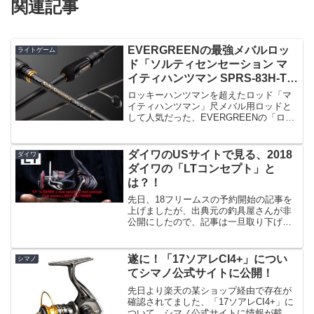
関連記事
EVERGREENの最強メバルロッ
ライトゲーム
ド「ソルティセンセーション マ
イティハンツマン SPRS-83H-T」
が登場
ロッキーハンツマンを超えたロッド「マ
イティハンツマン」尺メバル用ロッドと
して人気だった、EVERGREENの「ロッ
キーハンツマン」から数年経ちまして、
さらに尺メバルを釣り上げるための最強
のロッド「マイティハンツマン」が登場
ダイワのUSサイトで見る、2018
ダイワ
です。出典：エバー...
ダイワの「LTコンセプト」と
は？！
先日、18フリームスの予約開始の記事を
上げましたが、出典元の釣具屋さんが非
公開にしたので、記事は一旦取り下げま
した。（他の釣具屋さんで実は上がって
たりしますが・・・）で、表題の「LTコ
ンセプト」ですが、こちらはUSサイトで
遂に！「17ソアレCI4+」につい
シマノ
は公開されている情...
てシマノ公式サイトに公開！
先日より楽天の某ショップ経由で存在が
確認されてました、「17ソアレCI4+」に
ついて、シマノ公式サイトに情報が載り