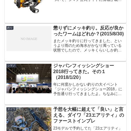
ました！「500S」という番手がスピニン
グリールとしては脅威の「140g」を実現
しています。さらに今回「2000S HG」と
い...
懲りずにメッキ釣り。反応が良か
釣り
ったワームはどれか？(2015/8/30)
またメッキ釣りに行ってきました、とい
うより雨のため海水がかなり濁っている
状態でしたので、メッキくらいしか釣れ
る気がしない、、、ということでメッキ
釣りです。あまりこれまでメッキを狙っ
たことは無いのですが、釣ろうと思えば
ジャパンフィッシングショー
シマノ
小物なら大抵釣れます。大...
2018行ってきた。その１
（2018/1/20）
年に何度かしかない釣りの大イベント
「ジャパンフィッシングショー2018」に
予告通り行ってきましたよ。ちなみに行
ったのは本日1/20（土）ですが、明日も
行く予定です。うーむ、３年連続この看
板を見ることになるとは・・・。まずは
予想を大幅に超えて「良い」と言
ダイワ
ダイワブースへ今回...
える、ダイワ「23エアリティ」の
ファーストインプレ
23モデルで予約してた「23エアリティ」