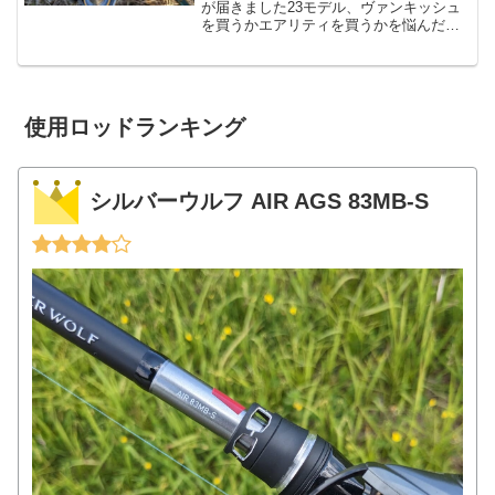
が届きました23モデル、ヴァンキッシュ
を買うかエアリティを買うかを悩んだ
末、適当な理由で予約したのが「23エア
リティ」なわけでして、そんなエアリテ
ィが思ったより早く届きました。早速リ
ールスタンドを付け...
使用ロッドランキング
シルバーウルフ AIR AGS 83MB-S