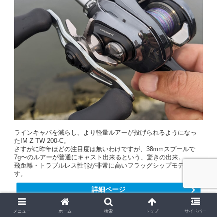
ラインキャパを減らし、より軽量ルアーが投げられるようになっ
たIM Z TW 200-C。
さすがに昨年ほどの注目度は無いわけですが、38mmスプールで
7g〜のルアーが普通にキャスト出来るという、驚きの出来。
飛距離・トラブルレス性能が非常に高いフラッグシップモデルで
す。
詳細ページ
公式ページ
メニュー
ホーム
検索
トップ
サイドバー