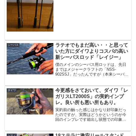
ラテオでもまだ高い・・と思って
シーバス
いた方にダイワよりコスパの高い
新シーバスロッド「レイジー」
僕のメインのシーバス用ロッドは、先日
まではメジャークラフトの「NSS-
902SSJ」だったんですが（本来シーバス
ロッドじゃないけど）今はちょっと奮発
してダイワのモアザン AGS 93MLを使っ
ています。9フィート3インチのレングス
今更感をさておいて、ダイワ「レ
ダイワ
の割には非...
ガリスLT2000S」の実釣インプ
レ。良い所も悪い所もあり。
実釣前の触った感じはかなり好印象だっ
たのですが、実際はどうかというのが今
回のインプレです箱出し状態での印象が
前回だったので、今回は実際にルアーを
投げてみました。普段は一巻き80cm以上
のリールを使うことが多いのですが、今
18ステラに激安リールスタンド
シマノ