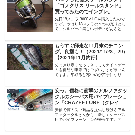
回購入した理由は「マ...
「ゴメクサス リールスタンド」
買ってみたのでインプレ。
先日18ステラ 3000MHGを購入したので
すが、やはり18ステラの１つの売りとし
て、シルバーの美しいボディがあると思
います。リールなんで使用すれば当然な
がら傷が付くものですが、特にスプール
は傷が付くと致命的なので出来るだけガ
もうすぐ師走な11月末のチニン
チニング
ードしておきた...
グ。良型も！（2021/11/28、29）
【2021年11月釣行】
めっきり寒くなってきましてナイトゲー
ムも億劫な季節ではございますが寒いん
ですよ。年取ると寒いのが苦手になりま
してね。なので釣りに行く前は、「行か
なくてもいい理由」を諸々考えるわけで
す。寒い、面倒くさい、風が強い、潮が
安っ。価格に衝撃のアルファタッ
シーバス
悪い、とか。でも結局風が...
クルのシーバス用バイブレーショ
ン「CRAZEE LURE（クレイジ
ールアー）」
安価で質の良い商品を提供し続けるアル
ファタックルさんから、新しくシーバス
用のバイブレーションが発売です。アル
ファタックルさんなのでどのくらいの値
段なのか・・？と思ったら思ってたより
安い！です。マジかと。バイブレーショ