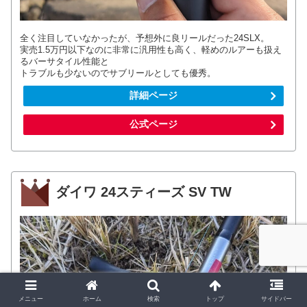
全く注目していなかったが、予想外に良リールだった24SLX。
実売1.5万円以下なのに非常に汎用性も高く、軽めのルアーも扱え
るバーサタイル性能と
トラブルも少ないのでサブリールとしても優秀。
詳細ページ
公式ページ
ダイワ 24スティーズ SV TW
メニュー
ホーム
検索
トップ
サイドバー