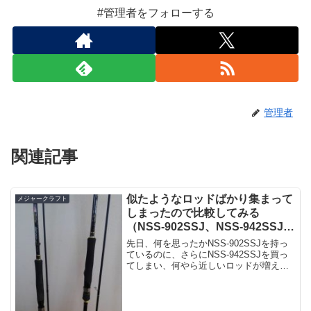
#管理者をフォローする
管理者
関連記事
似たようなロッドばかり集まって
メジャークラフト
しまったので比較してみる
（NSS-902SSJ、NSS-942SSJ、
PE-962M）
先日、何を思ったかNSS-902SSJを持っ
ているのに、さらにNSS-942SSJを買っ
てしまい、何やら近しいロッドが増えて
しまいました。というわけでちょっと比
較画像などを載せていきたいと思うので
すが、以前よりPEエボリューション PE-
9...