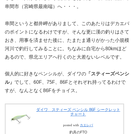
串間市（宮崎県最南端）へ・・・。
串間というと都井岬がありまして、このあたりはデカエバ
のポイントになるわけですが、そんな更に漢の釣りはさて
おき、用事を済ませた後に、たまたま通りがかった小規模
河川で釣行してみることに。ちなみに自宅から80kmほど
あるので、県北エリアへ行くのと大差ないレベルです。
個人的に好きなペンシルが、ダイワの
「スティーズペンシ
ル」
でして、60F、75F、86Fとそれぞれ持ってるわけで
すが、なんとなく86Fをチョイス。
ダイワ スティーズ ペンシル 86F シークレット
チャート
posted with
カエレバ
釣具のFTO