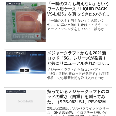
「一瞬のスキも与えない」という
ツール・小物
ワーム用ケース「LIQUID PACK
VS-L425」を買ってきたのでイン
プレ。液漏れともオサラバ。
「一瞬のスキも与えない」この謳い文
句。この謳い文句の対象は・・そう、ル
アーフィッシングをしていて、誰もがこ
の惨事だけは避けたいと思っているガル
プの液漏れであろう。僕はハードルアー
が好きなので、あまりガルプを使わない
わけですが、最近ですねマジ...
メジャークラフトからも2021新
メジャークラフト
ロッド「5G」シリーズが発表！
と共にリニューアルされたロッド
が公開です。
メジャークラフトから新コンセプト
「5G」搭載の新ロッドが発表ですお手頃
価格、でも最新技術を取り入れるのが早
いのもメジャークラフトの特徴。今回
「5G」と名付けられた新製法を取り入れ
ているのが大きな部分のようです。で、
持っているメジャークラフトのロ
メジャークラフト
早速何ですかそれ、というの...
ッドの重さ（自重）を測ってみ
た。（SPS-962LSJ、PE-962M、
PE-782LL、KGE-892M、SPS-
2015/8/12追記：ソルパラワインドシリー
862MW、CRK-764SL）
ズ SPS-862MW、クロステージモバイ