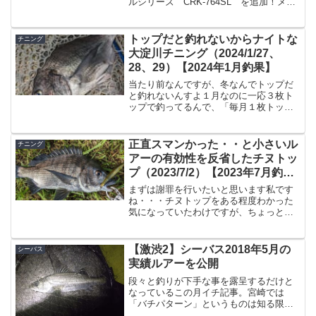
ルシリーズ CRK-764SL を追加！メジ
ャークラフトはロッドの重さは非公表な
ので、実際何グラムなのかが公式サイト
でも分かりません。ネットで探してい
トップだと釣れないからナイトな
チニング
る...
大淀川チニング（2024/1/27、
28、29）【2024年1月釣果】
当たり前なんですが、冬なんでトップだ
と釣れないんすよ１月なのに一応３枚ト
ップで釣ってるんで、「毎月１枚トップ
で釣る」という目標については、残すは
２月のみ、という事でもうすぐ鬼門の２
月がやってくるわけですが、そういえば
正直スマンかった・・と小さいル
チニング
ですね花粉の季節じゃんと...
アーの有効性を反省したチヌトッ
プ（2023/7/2）【2023年7月釣
果】
まずは謝罪を行いたいと思います私です
ね・・・チヌトップをある程度わかった
気になっていたわけですが、ちょっと反
省致しまして。何を反省したんだ、と言
いますと、「チヌトップなんてでっかい
ルアーだけでも釣れるじゃん」と思って
【激渋2】シーバス2018年5月の
シーバス
いたんですよ。なんですが...
実績ルアーを公開
段々と釣りが下手な事を露呈するだけと
なっているこの月イチ記事。宮崎では
「バチパターン」というものは知る限り
無いので、中々厳しい状況が続いていま