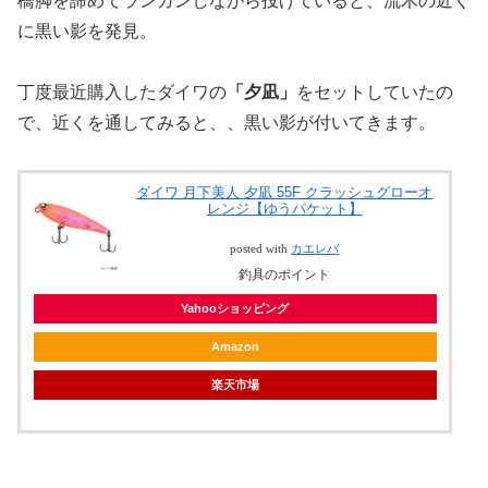
橋脚を諦めてランガンしながら投げていると、流木の近く
に黒い影を発見。
丁度最近購入したダイワの
「夕凪」
をセットしていたの
で、近くを通してみると、、黒い影が付いてきます。
ダイワ 月下美人 夕凪 55F クラッシュグローオ
レンジ【ゆうパケット】
posted with
カエレバ
釣具のポイント
Yahooショッピング
Amazon
楽天市場