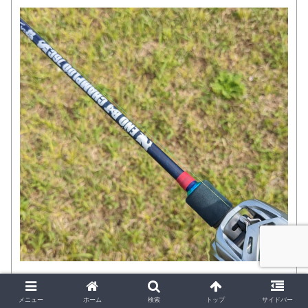
沖縄のBoggyさん、チニング界では知らぬ人の居ない
トップバトラーさんのコラボロッド。
メニュー
ホーム
検索
トップ
サイドバー