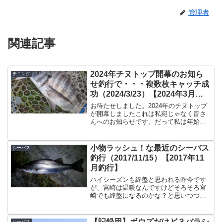
管理者
関連記事
2024年チヌトップ開幕のお知ら
チニング
せ釣行で・・・複数枚キャッチ成
功（2024/3/23）【2024年3月釣
果】
お待たせしました。2024年のチヌトップ
が開幕しましたこれは私宛じゃなく皆さ
んへのお知らせです。だって私は年始か
らも真冬だろうがずっとやってるんだも
の。といっても私は宮崎という南九州在
住でして、まあ本州側とは気温が２〜３
小物ラッシュ！な最近のシーバス
シーバス
度くらいは暖かかった...
釣行（2017/11/15）【2017年11
月釣行】
ハイシーズンも終盤と思われる昨今です
が、宮崎は温暖なんですけどそろそろ宮
崎でも終盤になるのかな？と思いつつ釣
行しています。このシーズンはどうやら
シーバスもエサが豊富なのと、適水温な
のか40UPくらいでも非常に元気が良くて
【記録用】ボウズだけど３バラシ
シーバス