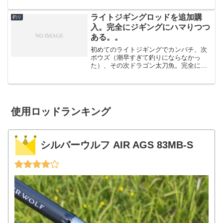
い...
ライトジギングロッドを追加購
釣り
入。完全にジギングにハマりつつ
ある。。
初めてのライトジギングでカンパチ、次
ボウズ（潮早すぎて釣りにならなかっ
た）、その次ドラゴン太刀魚。完全にジ
ギング楽しすぎるやろ・・・！というこ
とで６５００円のソルパラ使ってたんで
すが、もうちょい値が張るものを使って
みたかったのと、やはりライ...
使用ロッドランキング
シルバーウルフ AIR AGS 83MB-S