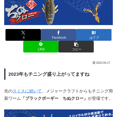
X
Facebook
はてブ
LINE
コピー
2023.04.17
2023年もチニング盛り上がってますね
先の
スミスに続いて
、メジャークラフトからもチニング用
新ワーム
「ブラックポーギー ちぬクロー」
が登場です。