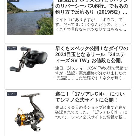
引くのでかなり楽しい...
のリバーシーバス釣行。でもあの
釣り方で反応あり（2019/5/2）
【2019年5月釣行】
タイトルにありますが、「ボウズ」で
す。だって３バラシなんだもの。と、い
うことで普段ならボツな話ではあるんで
すが、「４月は全く出なかったパターン
で３回掛けた」という事で記録用のエン
トリーです。ちなみにこの場所は全く関
早くもスペック公開！なダイワの
係ありません。清流シーバス...
ダイワ
2024目玉となるリール「24ステ
ィーズ SV TW」お値段も公開。
連日、24スティーズSV TWの話で恐縮で
すが（追記）実売価格が分かりましたの
で追記しました恐縮です！ネタが無くて
恐縮です！というかこれ以上のネタって
あとはツインパワーかセルテート、また
はアンタレスくらいしかないですよね。
遂に！「17ソアレCI4+」につい
シマノ
アンタレス買ったこ...
てシマノ公式サイトに公開！
先日より楽天の某ショップ経由で存在が
確認されてました、「17ソアレCI4+」に
ついて、シマノ公式サイトに情報が載り
ました！「500S」という番手がスピニン
グリールとしては脅威の「140g」を実現
しています。さらに今回「2000S HG」と