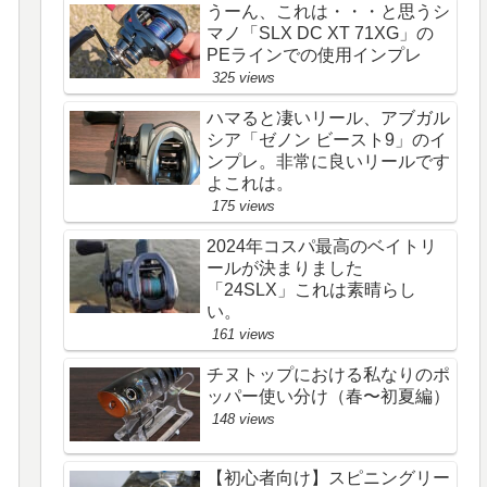
うーん、これは・・・と思うシ
マノ「SLX DC XT 71XG」の
PEラインでの使用インプレ
325 views
ハマると凄いリール、アブガル
シア「ゼノン ビースト9」のイ
ンプレ。非常に良いリールです
よこれは。
175 views
2024年コスパ最高のベイトリ
ールが決まりました
「24SLX」これは素晴らし
い。
161 views
チヌトップにおける私なりのポ
ッパー使い分け（春〜初夏編）
148 views
【初心者向け】スピニングリー