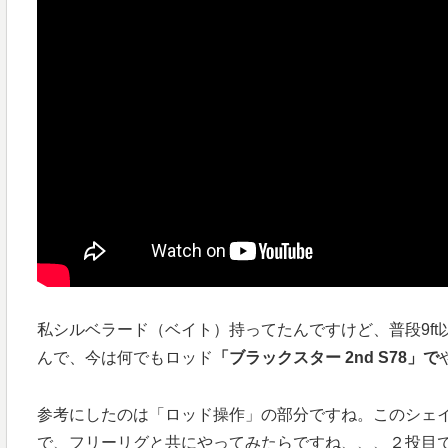
私シルベラード（ベイト）持ってたんですけど、普段9f
んで、今は何でもロッド
「ブラックスター 2nd S78」で
参考にしたのは「ロッド操作」の部分ですね。このシェ
で、フリーリグと共にやってみたらですね、、、２投目