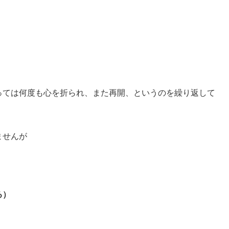
っては何度も心を折られ、また再開、というのを繰り返して
ませんが
る）