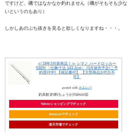
ですけど、磯ではなかなか釣れません（磯がそもそも少な
いというのもあり）
しかしあのぶち抜きを見ると欲しくなりますね・・・。
≪’18年3月新商品！≫ シマノ ハードロッカー
S92H 〔仕舞寸法 143.2cm〕 [3月発売予定/ご予
約受付中] 【保証書付】 【大型商品1/代引不
可】
posted with
カエレバ
釣具館 釣華(ちょうか)Yahoo!店
Yahooショッピングでチェック
Amazonでチェック
楽天市場でチェック