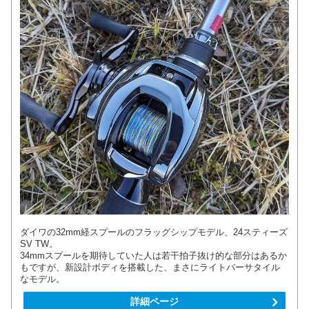
ダイワの32mm経スプールのフラッグシップモデル、24スティーズ
SV TW。
34mmスプールを期待していた人は若干拍子抜け的な部分はあるか
もですが、新設計ボディを搭載した、まさにライトバーサタイル
なモデル。
詳細ページ