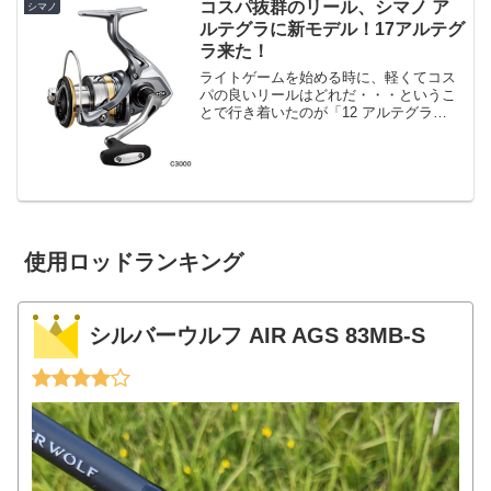
公開されているように、以下のように
コスパ抜群のリール、シマノ ア
シマノ
「ハンドルキャッ...
ルテグラに新モデル！17アルテグ
ラ来た！
ライトゲームを始める時に、軽くてコス
パの良いリールはどれだ・・・というこ
とで行き着いたのが「12 アルテグラ
C2000HGS」だったわけで、今もたまー
に使うわけですけど、約１万円というお
値段からすると、スプールは2000円ちょ
いだし、軽い...
使用ロッドランキング
シルバーウルフ AIR AGS 83MB-S