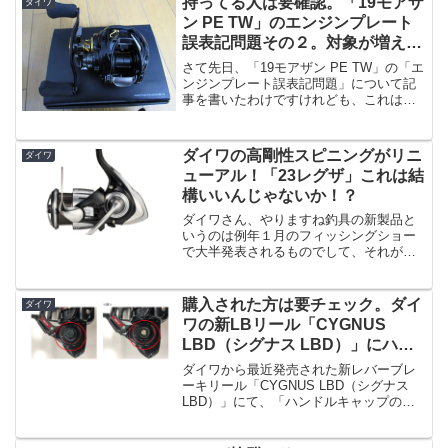
持ってる人は要確認。「19モアザ
ダイワ
「ディアルーナ」になり...
ン PE TW」のエンジンプレート
誤表記問題その２。対象が増えた
ようです。
さて先日、「19モアザン PE TW」の「エ
ンジンプレート誤表記問題」について記
事を書いたわけですけれども、これは
「1000XHL-TW」というモデルで、以前
のダイワのお話では、こちらの「XH」モ
デルは特に問題なく、「HYPER DIGIG...
ダイワの高剛性スピニングがリニ
ダイワ
ューアル！「23レグザ」これは結
構いいんじゃないか！？
ダイワさん、やりますね釣具の新製品と
いうのは例年１月のフィッシングショー
で大半発表されるものでして、それが過
ぎると当面新製品が出ない、というのが
通例なわけです。なんですが今年のダイ
ワはちょこちょこ新製品を小出しにする
購入された方は要チェック。ダイ
ダイワ
という憎い状態。シマノも...
ワの新LBリール「CYGNUS
LBD（シグナス LBD）」にハン
ドルキャップ装着漏れ問題
ダイワから最近発売された新レバーブレ
ーキリール「CYGNUS LBD（シグナス
LBD）」にて、「ハンドルキャップの取
り付け漏れ」という問題がありリコール
対象になっています。詳しくはダイワで