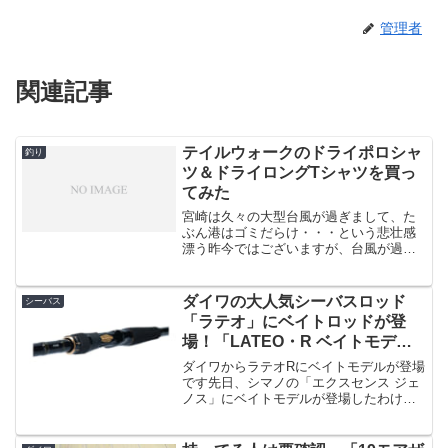
管理者
関連記事
テイルウォークのドライポロシャ
釣り
ツ＆ドライロングTシャツを買っ
てみた
宮崎は久々の大型台風が過ぎまして、た
ぶん港はゴミだらけ・・・という悲壮感
漂う昨今ではございますが、台風が過ぎ
ると気温がグッと下がりまして、いよい
よ釣りシーズン到来です。シーズンも何
も、僕は真夏も真冬もやってますけど
ダイワの大人気シーバスロッド
シーバス
ね！宮崎は真冬でも昼間は気...
「ラテオ」にベイトロッドが登
場！「LATEO・R ベイトモデ
ル」
ダイワからラテオRにベイトモデルが登場
です先日、シマノの「エクスセンス ジェ
ノス」にベイトモデルが登場したわけで
すが、フラッグシップモデルの一角なの
でやはり高価・・という問題があり、そ
うするとシマノでは安価なシリーズが