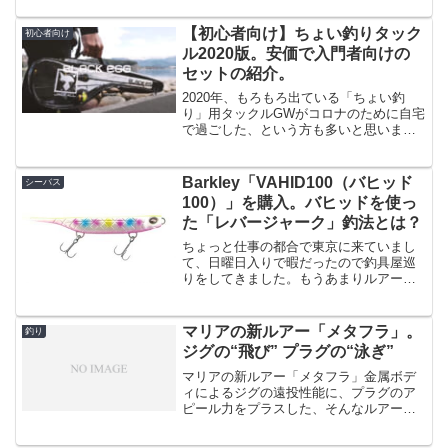
で来月ですね...
【初心者向け】ちょい釣りタック
初心者向け
ル2020版。安価で入門者向けの
セットの紹介。
2020年、もろもろ出ている「ちょい釣
り」用タックルGWがコロナのために自宅
で過ごした、という方も多いと思います
が、緊急事態宣言前に「三密」を避ける
ために釣りを始めた、という人も多くい
るのでは、と思います。そういう場合は
Barkley「VAHID100（バヒッド
シーバス
大抵「釣具屋さんの2...
100）」を購入。バヒッドを使っ
た「レバージャーク」釣法とは？
ちょっと仕事の都合で東京に来ていまし
て、日曜日入りで暇だったので釣具屋巡
りをしてきました。もうあまりルアーを
買わない・・と思っていたんですけど結
局買ってしまう悪い病気が出ておりま
す。。と、いう悪い病気の末、キャステ
マリアの新ルアー「メタフラ」。
釣り
ィング日本橋店で買ったのが...
ジグの“飛び” プラグの“泳ぎ”
マリアの新ルアー「メタフラ」金属ボデ
ィによるジグの遠投性能に、プラグのア
ピール力をプラスした、そんなルアーに
仕上がっているようです。対象魚はシー
バス・フラットフィッシュ・そして青