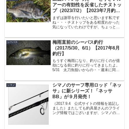
アーの有効性を反省したチヌトッ
プ（2023/7/2）【2023年7月釣
果】
まずは謝罪を行いたいと思います私です
ね・・・チヌトップをある程度わかった
気になっていたわけですが、ちょっと反
省致しまして。何を反省したんだ、と言
いますと、「チヌトップなんてでっかい
ルアーだけでも釣れるじゃん」と思って
梅雨直前のシーバス釣行
シーバス
いたんですよ。なんですが...
（2017/5/30、6/1）【2017年6月
釣行】
もうすぐ梅雨になり、釣りに行くのが億
劫になる前に釣りに行ってきましたよ。
5/31 太刀魚狙いからの・・週末に同僚K
君が太刀魚を釣っていたので、とりあえ
ず釣れる魚を狙っとくか・・・というこ
とで仕事を早々に切り上げて太刀魚釣行
シマノのサーフ専用ロッド「ネッ
シマノ
に。場所は宮崎港。...
サ」に新シリーズ！「ネッサ
BB」が９月発売！
（2017.9.4 公式サイトの情報を追記し
ました）またしても釣具屋さんのフライ
ング情報ではございますが、シマノのヒ
ラメ専用ロッド「ネッサ」に、ネッサ
CI4+に続く廉価シリーズネッサBBシリー
ズが出るようです。それも９月発売なの