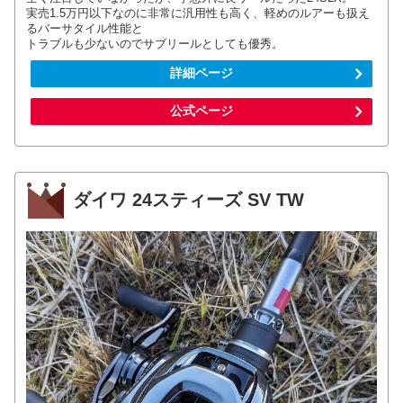
実売1.5万円以下なのに非常に汎用性も高く、軽めのルアーも扱え
るバーサタイル性能と
トラブルも少ないのでサブリールとしても優秀。
詳細ページ
公式ページ
ダイワ 24スティーズ SV TW