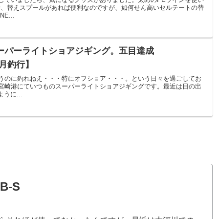
時、替えスプールがあれば便利なのですが、如何せん高いセルテートの替
...
ーパーライトショアジギング。五目達成
11月釣行】
うのに釣れねえ・・・特にオフショア・・・。という日々を過ごしてお
宮崎港にていつものスーパーライトショアジギングです。最近は日の出
うに...
B-S