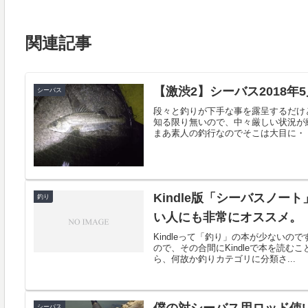
関連記事
【激渋2】シーバス2018年
シーバス
段々と釣りが下手な事を露呈するだけ
知る限り無いので、中々厳しい状況が
まあ素人の釣行なのでそこは大目に・・
Kindle版「シーバスノ
釣り
い人にも非常にオススメ。
Kindleって「釣り」の本が少ない
ので、その合間にKindleで本を読
ら、何故か釣りカテゴリに分類さ...
シーバス