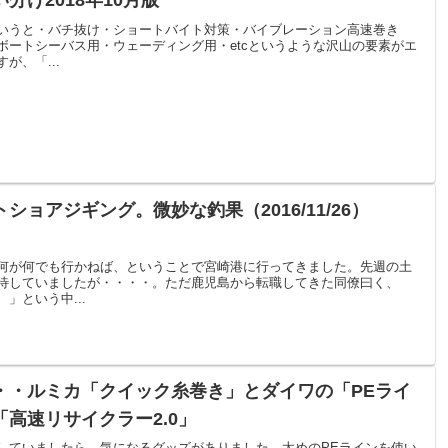
け2018年10月版
いうと・バチ抜け・ショートバイト対策・バイブレーション高速巻き
ボートシーバス用・ウェーディング用・etcというような沢山の要素がエ
が、「...
ョアジギング。微妙な釣果（2016/11/26）
何が何でも行かねば、ということで宮崎港に行ってきました。先週の土
待していましたが・・・・。ただ鹿児島から転職してきた同僚曰く、
」という中...
・・ルミカ「クイック糸巻き」とダイワの「PEライ
高速リサイクラー2.0」
していましたら、気になるグッズがありました。太めのPEラインを使い