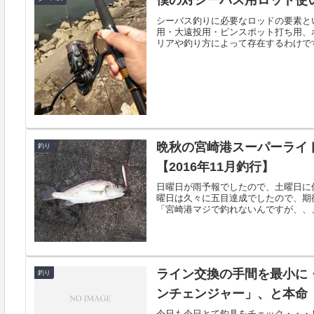
僕の対シーバス用ロッド使い分
シーバス釣りに必要なロッドの要素と
用・大遠投用・ピンスポット打ち用、
リアや釣り方によって存在するわけです
晩秋の宮崎港スーパーライトシ
釣り
【2016年11月釣行】
日曜日が雨予報でしたので、土曜日に
曜日は久々に五目達成でしたので、期
「宮崎港マジで釣れないんですが、、、
ライン交換の手間を最小に
釣り
ンチェンジャー」、と本命「
今日も今日とて釣具をチェック・・・