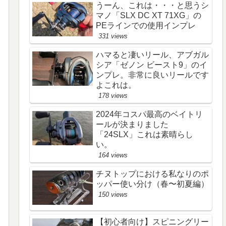
うーん、これは・・・と思うシ
マノ「SLX DC XT 71XG」の
PEラインでの使用インプレ
331 views
ハマると凄いリール、アブガル
シア「ゼノン ビースト9」のイ
ンプレ。非常に良いリールです
よこれは。
178 views
2024年コスパ最高のベイトリ
ールが決まりました
「24SLX」これは素晴らし
い。
164 views
チヌトップにおける私なりのポ
ッパー使い分け（春〜初夏編）
150 views
【初心者向け】スピニングリー