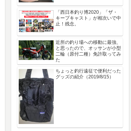
「西日本釣り博2020」「ザ・
キープキャスト」が相次いで中
止！残念。
近所の釣り場への移動に最強、
と思ったので、オッサンが小型
二輪（原付二種）免許取ってみ
た
ちょっと釣行遠征で便利だった
グッズの紹介（2019/8/15）