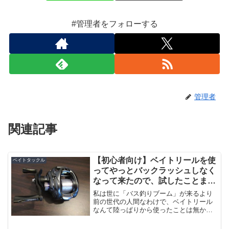
#管理者をフォローする
管理者
関連記事
【初心者向け】ベイトリールを使
ベイトタックル
ってやっとバックラッシュしなく
なって来たので、試したことまと
め。
私は世に「バス釣りブーム」が来るより
前の世代の人間なわけで、ベイトリール
なんて陸っぱりから使ったことは無かっ
たんですね。バス釣り自体は実家の近所
の野池でやったことはありますが。ふと