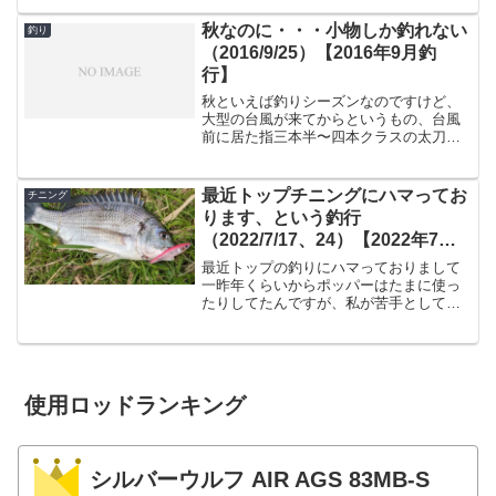
大人気のリールです。そんなヴァンキッ
シュですが、昨年16ヴァンキッシュが発
秋なのに・・・小物しか釣れない
釣り
売されて確固たる位置を...
（2016/9/25）【2016年9月釣
行】
秋といえば釣りシーズンなのですけど、
大型の台風が来てからというもの、台風
前に居た指三本半〜四本クラスの太刀魚
が全くもって居なくなってしまい、宮崎
港に集うアングラーは途方に暮れている
わけですが、かといって小潮とか長潮、
最近トップチニングにハマってお
チニング
９月も末だというのに暑い...
ります、という釣行
（2022/7/17、24）【2022年7月
釣果】
最近トップの釣りにハマっておりまして
一昨年くらいからポッパーはたまに使っ
たりしてたんですが、私が苦手としてい
たのがペンシル。トップウォーターって
漢の釣りだろ・・と思ってたんですが、
敢えてトップ縛りをしてみたらですね、
これ意外と効果的じゃん、...
使用ロッドランキング
シルバーウルフ AIR AGS 83MB-S