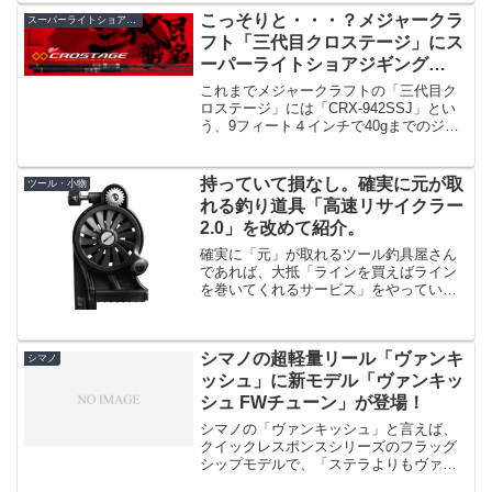
思い立ってベイトタックルを使いだした
こっそりと・・・？メジャークラ
スーパーライトショアジギング
わけなんですが、「トラブ...
フト「三代目クロステージ」にス
ーパーライトショアジギング
「902SSJ」が追加！「CRX-
これまでメジャークラフトの「三代目ク
902SSJ」
ロステージ」には「CRX-942SSJ」とい
う、9フィート４インチで40gまでのジグ
に対応したモデルはあったんですが、
「902SSJ」というモデルは当初無かった
のです。僕のメインロッドは同社のN-
持っていて損なし。確実に元が取
ツール・小物
ONE「...
れる釣り道具「高速リサイクラー
2.0」を改めて紹介。
確実に「元」が取れるツール釣具屋さん
であれば、大抵「ラインを買えばライン
を巻いてくれるサービス」をやっている
ところも多いのではと思うのですけど、
僕は割と早くから「高速リサイクラー
2.0」を持っていたので、あまり釣具屋さ
シマノの超軽量リール「ヴァンキ
んで巻いてもらった事が...
シマノ
ッシュ」に新モデル「ヴァンキッ
シュ FWチューン」が登場！
シマノの「ヴァンキッシュ」と言えば、
クイックレスポンスシリーズのフラッグ
シップモデルで、「ステラよりもヴァン
キッシュ！」という人が多く居るくらい