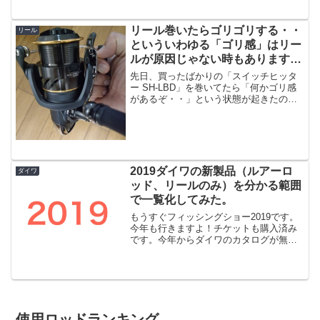
行った時にカサゴ、イサキなどが大量に
釣れたポイントにま...
リール巻いたらゴリゴリする・・
リール
といういわゆる「ゴリ感」はリー
ルが原因じゃない時もあります
よ。
先日、買ったばかりの「スイッチヒッタ
ー SH-LBD」を巻いてたら「何かゴリ感
があるぞ・・」という状態が起きたので
すが、こういう事が起きると「リールの
ギアがおかしいのか？」という疑惑が出
てくるのですが必ずしもギアが原因では
ないという事もあり...
2019ダイワの新製品（ルアーロ
ダイワ
ッド、リールのみ）を分かる範囲
で一覧化してみた。
もうすぐフィッシングショー2019です。
今年も行きますよ！チケットも購入済み
です。今年からダイワのカタログが無い
のと、ダイワの公式ではまだ一部しか掲
載されていませんが、分かっている新製
品を一覧にしてみます。ただ、私はルア
ー用の製品以外はよく...
使用ロッドランキング