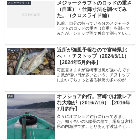
なるべく釣具を中心に紹介します。５
メジャークラフトのロッドの重さ
メジャークラフト
位 ジグパラマイクロ...
（自重）・仕舞寸法を調べてみ
た。（クロスライド編）
以前、自分の持っている分のメジャーク
ラフトのロッドの重さ（自重）を測って
みたが、ショップ等で独自で測っている
のか、調べれば出てくるものはあるの
で、メモ的に記載。仕舞寸法もロッドケ
ースが合うか合わないかが非常に重要だ
近所が強風予報なので宮崎県北
チニング
ったりするので、見つかれば...
へ・・チヌトップ（2024/5/11）
【2024年5月釣果】
毎度書きますが宮崎市は風が強いんです
よ風が強い日が多いという、チヌトップ
においてちょっと困る状況の多いのが宮
崎市という所です。海沿い主要都市で言
いますと、風が強い順が宮崎市 ＞ 日
南市 ＞ 延岡市 ＞ 日向市という感
オフショア釣行。宮崎では激レア
釣り
じで日向市が一番風につい...
な大物が（2016/7/16）【2016年
7月釣行】
久々にオフショア釣行に行ってきまし
た。知り合いのK船長の船で、場所は宮崎
県の内海沖です。とりあえず波は全く無
く、天候は曇り。雨が少し降る予報でし
たが、構わずAM7:00に出港。前回５月頃