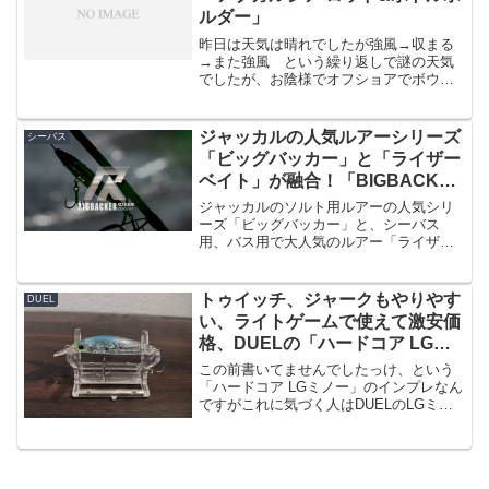
ルダー」
昨日は天気は晴れでしたが強風→収まる
→また強風 という繰り返しで謎の天気
でしたが、お陰様でオフショアでボウズ
でした・・・。今日はものすごく良い天
気ですね。昨日疲れたので釣行してませ
んが。という、朝方は寒いですが、昼間
ジャッカルの人気ルアーシリーズ
シーバス
は宮崎はとても暖かくなっ...
「ビッグバッカー」と「ライザー
ベイト」が融合！「BIGBACKER
RISER 012SL（ビッグバッカー
ジャッカルのソルト用ルアーの人気シリ
ライザー）」
ーズ「ビッグバッカー」と、シーバス
用、バス用で大人気のルアー「ライザー
ベイト」が融合したルアーが発表です。
その名もBIGBACKER RISER 012SLで
す。SLは「SLIMLONG」の略ですね。こ
トゥイッチ、ジャークもやりやす
DUEL
れ...
い、ライトゲームで使えて激安価
格、DUELの「ハードコア LGミ
ノー（S）」のインプレ
この前書いてませんでしたっけ、という
「ハードコア LGミノー」のインプレなん
ですがこれに気づく人はDUELのLGミノ
ー所有者ではないかと思うわけですけ
ど、前回は「F」つまりフローティングミ
ノー、今回は「S」つまりシンキングミノ
ーです。なので...