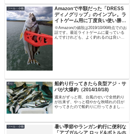
Amazonで半額だった「DRESS
ツール・小物
ディノグリップ」のインプレ。ラ
イトゲーム用に丁度良い使い勝手
です。
※Amazonの値段は2019/10/06時点でのお
話です。最近ライトゲームに凝っている
んですけれども、よく釣れるのは良いの
ですが、小物のフックを外す時に、なる
べく魚体には触れたくないものです。と
いう事で「ライトゲーム用フィッシュグ
リップ」...
船釣り行ってきたら良型アジ・サ
釣り
バが大爆釣（2014/10/18)
週末がずっと雨、台風のせいで全然釣り
が出来ず、やっと穏やかな秋晴れの日が
やってきたので船釣りに行ってきまし
た。場所は内海沖場所はいつもの内海
沖。船が内海にあるからですが。この日
はまさかの船長がGPS付き魚探を忘れ
る、ということで一瞬不安が過...
暑い季節やランガン釣行に便利な
ツール・小物
「アブガルシア ロッド&ボトルホ