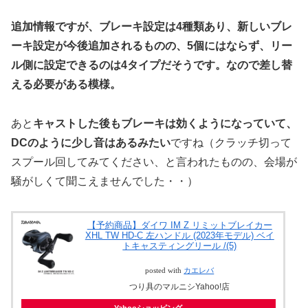
追加情報ですが、ブレーキ設定は4種類あり、新しいブレ
ーキ設定が今後追加されるものの、5個にはならず、リー
ル側に設定できるのは4タイプだそうです。なので差し替
える必要がある模様。
あと
キャストした後もブレーキは効くようになっていて、
DCのように少し音はあるみたい
ですね（クラッチ切って
スプール回してみてください、と言われたものの、会場が
騒がしくて聞こえませんでした・・）
【予約商品】ダイワ IM Z リミットブレイカー
XHL TW HD-C 左ハンドル (2023年モデル) ベイ
トキャスティングリール /(5)
posted with
カエレバ
つり具のマルニシYahoo!店