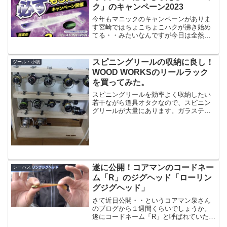
ク」のキャンペーン2023
今年もマニックのキャンペーンがありま
す宮崎ではちょこちょこハクが沸き始め
てる・・みたいなんですが今日は全然見
当たらず（河口に行ってないから、だけ
ど）ハクが遡上を始めるとハクパターン
が始まるわけですが、その初期タイミン
スピニングリールの収納に良し！
ツール・小物
グで非常に強いのが「マニ...
WOOD WORKSのリールラック
を買ってみた。
スピニングリールを効率よく収納したい
若干ながら道具オタクなので、スピニン
グリールが大量にあります。ガラステー
ブルの真ん中の空間に置いたりしていた
のですが、さすがに限界を感じまして、
うまい収納は無いものかと思っていまし
たら、大量に収納できる「...
遂に公開！コアマンのコードネー
シーバス
ム「R」のジグヘッド「ローリン
グジグヘッド」
さて近日公開・・というコアマン泉さん
のブログから１週間くらいでしょうか。
遂にコードネーム「R」と呼ばれていた新
ルアー「ローリングジグヘッド」が動画