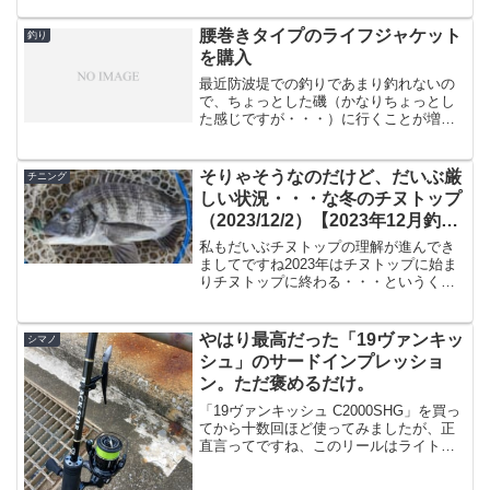
で公開されました！ここしばらくはコア
マンのVJ-16をずっと使っていて、初心者
腰巻きタイプのライフジャケット
釣り
に使わせてもシー...
を購入
最近防波堤での釣りであまり釣れないの
で、ちょっとした磯（かなりちょっとし
た感じですが・・・）に行くことが増え
た。というときに釣り人のマナーともい
うべきライフジャケットを持っているも
のの、背負うタイプのものは邪魔でしょ
そりゃそうなのだけど、だいぶ厳
チニング
うがない。ということで腰...
しい状況・・・な冬のチヌトップ
（2023/12/2）【2023年12月釣
果】
私もだいぶチヌトップの理解が進んでき
ましてですね2023年はチヌトップに始ま
りチヌトップに終わる・・・というくら
いずっとやってるわけですが、まあ当然
のごとくハイシーズンと呼ばれる6〜9月
に比べるとだいぶ反応が薄くなってまい
やはり最高だった「19ヴァンキッ
シマノ
りました。丁度昨年...
シュ」のサードインプレッショ
ン。ただ褒めるだけ。
「19ヴァンキッシュ C2000SHG」を買っ
てから十数回ほど使ってみましたが、正
直言ってですね、このリールはライトゲ
ームにおける最高のリールと素直に褒め
称えたい、そんなリールです。最初は気