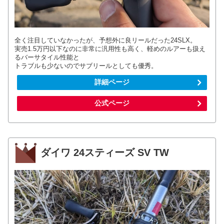
全く注目していなかったが、予想外に良リールだった24SLX。
実売1.5万円以下なのに非常に汎用性も高く、軽めのルアーも扱え
るバーサタイル性能と
トラブルも少ないのでサブリールとしても優秀。
詳細ページ
公式ページ
ダイワ 24スティーズ SV TW