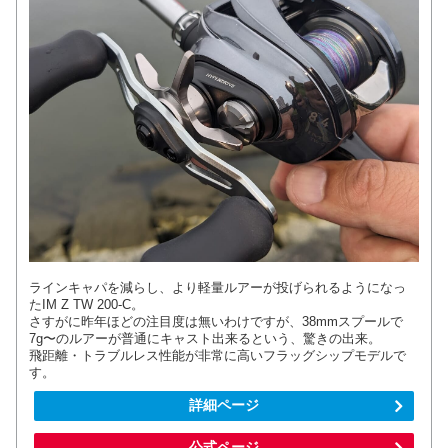
ラインキャパを減らし、より軽量ルアーが投げられるようになっ
たIM Z TW 200-C。
さすがに昨年ほどの注目度は無いわけですが、38mmスプールで
7g〜のルアーが普通にキャスト出来るという、驚きの出来。
飛距離・トラブルレス性能が非常に高いフラッグシップモデルで
す。
詳細ページ
公式ページ