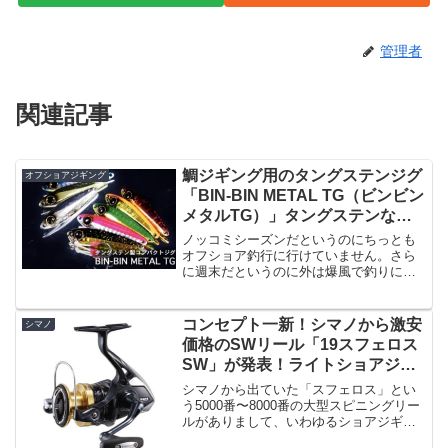
管理者
関連記事
鯛ジギング用のタングステンジグ
オフショアジギング
「BIN-BIN METAL TG（ビンビン
メタルTG）」タングステンなら
ではの小粒シルエットでマイクロ
ノッコミシーズンだというのにちっとも
ベイトに。
オフショア釣行に行けていません。さら
に週末だというのに外は爆風で釣りにな
らない気配・・。しょうがないのでいろ
いろ巡回していたら、ジャッカルよりタ
ングステン製の小粒なシルエットのメタ
コンセプト一新！シマノから激安
シマノ
ルジグ「ビンビンメタルT...
価格のSWリール「19スフェロス
SW」が発表！ライトショアジギ
ングやサーフの入門用に最適なリ
シマノから出ていた「スフェロス」とい
ール。
う5000番〜8000番の大型スピニングリー
ルがありまして、いわゆるショアジギン
グやオフショアジギングとかで使えるけ