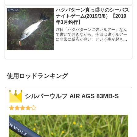
シーバスです。最近あまりシーバスやっ
てませんが、やる気はあるんです。やる
ハクパターン真っ盛りのシーバス
シーバス
気は。という事でまずはダ...
ナイトゲーム(2019/3/8）【2019
年3月釣行】
昨日「ハクパターンに強いルアー」なん
て書いておきながら、今回は違うルアー
に非常に反応が良い、という事が起きま
したので記録も兼ねたエントリー。と、
言っても釣れても不思議じゃないルアー
ですので、特に目新しい話ではありませ
ん。釣り場到着今回もいつ...
使用ロッドランキング
シルバーウルフ AIR AGS 83MB-S