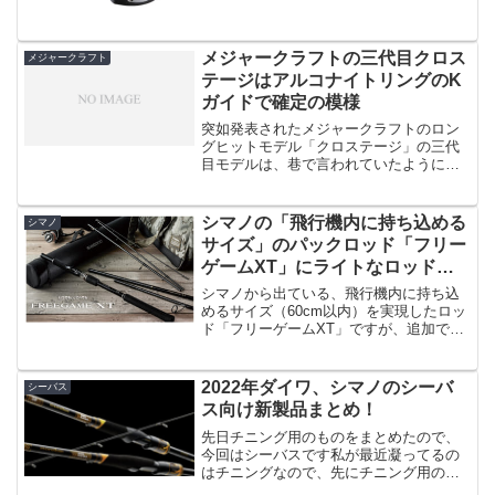
ど値段はお手頃、というリールがあった
んですけどもマジで重い（8000PGで
750g）とい...
メジャークラフトの三代目クロス
メジャークラフト
テージはアルコナイトリングのK
ガイドで確定の模様
突如発表されたメジャークラフトのロン
グヒットモデル「クロステージ」の三代
目モデルは、巷で言われていたように
「アルコナイト」リングにKガイド、とい
うことみたいです。Sicには劣るものの、
アルコナイトもPEラインを使う時に使わ
シマノの「飛行機内に持ち込める
シマノ
れるガイドリングで...
サイズ」のパックロッド「フリー
ゲームXT」にライトなロッドが
追加！
シマノから出ている、飛行機内に持ち込
めるサイズ（60cm以内）を実現したロッ
ド「フリーゲームXT」ですが、追加でラ
イトなロッドが7種類も登場です。出典：
シマノ私も最近出番が無いのですが、5本
継のパックロッドを持っており、「携帯
2022年ダイワ、シマノのシーバ
シーバス
性が高いという...
ス向け新製品まとめ！
先日チニング用のものをまとめたので、
今回はシーバスです私が最近凝ってるの
はチニングなので、先にチニング用の新
製品まとめをやったわけですが、今回は