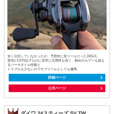
全く注目していなかったが、予想外に良リールだった24SLX。
実売1.5万円以下なのに非常に汎用性も高く、軽めのルアーも扱え
るバーサタイル性能と
トラブルも少ないのでサブリールとしても優秀。
詳細ページ
公式ページ
ダイワ 24スティーズ SV TW