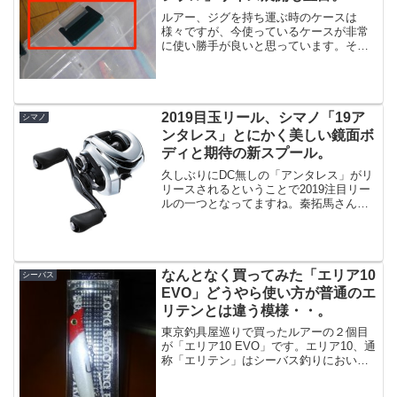
ルアー、ジグを持ち運ぶ時のケースは
様々ですが、今使っているケースが非常
に使い勝手が良いと思っています。それ
がこのメイホウのケース。・メイホウ
(MEIHO) リバーシブル 145 クリアー【メ
イホウ(MEIHO) リバーシブル 145 クリ
ア...
2019目玉リール、シマノ「19ア
シマノ
ンタレス」とにかく美しい鏡面ボ
ディと期待の新スプール。
久しぶりにDC無しの「アンタレス」がリ
リースされるということで2019注目リー
ルの一つとなってますね。秦拓馬さんが
早速レビュー動画を公開されています。
まあ、、僕はバス釣りをしないので今回
「淡水専用」となっている19アンタレス
を買うことは無い...
なんとなく買ってみた「エリア10
シーバス
EVO」どうやら使い方が普通のエ
リテンとは違う模様・・。
東京釣具屋巡りで買ったルアーの２個目
が「エリア10 EVO」です。エリア10、通
称「エリテン」はシーバス釣りにおいて
鉄板ルアーなので誰しも持っているルア
ーだと思うのですが、この「EVO」は