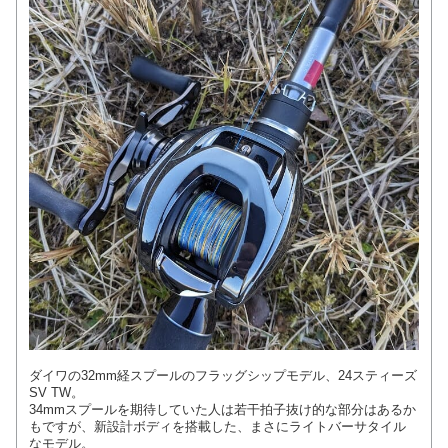
ダイワの32mm経スプールのフラッグシップモデル、24スティーズ
SV TW。
34mmスプールを期待していた人は若干拍子抜け的な部分はあるか
もですが、新設計ボディを搭載した、まさにライトバーサタイル
なモデル。