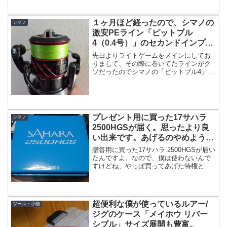
騒がれたのが「エクスセンスDCとどっち
が飛ぶのか？」という点。こちら実際の
所は私もモアザンのほうが若干飛ぶので
１ヶ月ほど経ったので、シマノの
シマノ
は、と思って...
激安PEライン「ピットブル
4（0.4号）」のセカンドインプ
レ。トラブル回数を発表。
先日よりライトゲームをメインにしてお
りまして、その際に巻いてたラインがク
ソだったのでシマノの「ピットブル4」に
変えたわけですが、（先日の記事はコチ
ラ）１ヶ月ほど経ちまして、何だ１ヶ月
かよと思う人も居ると思うのですが雨の
日も風の日も使い倒して...
プレゼント用に買った17サハラ
シマノ
2500HGSが届く。思ったより良
い出来です。あげるのやめようか
な・・・。
贈答用に買った17サハラ 2500HGSが届い
たんですよ。なので、僕は使わないんで
すけどね、やっぱ買ってあげた特権とし
て、とりあえずは検品と称して開封の儀
なのです。ブルーの箱が割とカッコイイ
ですね。開封の儀リール袋は付いてませ
んでした。まあ...
超便利な僕が使っているルアー/
ツール・小物
ジグのケース「メイホウ リバー
シブル」サイズ展開も豊富。