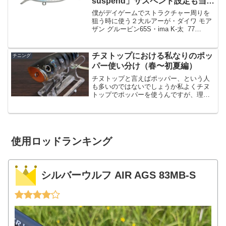
suspend」サスペンド設定も当然
ながら健在。
僕がデイゲームでストラクチャー周りを
狙う時に使う２大ルアーが・ダイワ モア
ザン グルービン65S・ima K-太 77
suspend この２つです。際を撃つ時、フ
ォールが早いと根掛かりしてしまうの
で、バイブレーションなどは使いづらい
チヌトップにおける私なりのポッ
チニング
ため...
パー使い分け（春〜初夏編）
チヌトップと言えばポッパー、という人
も多いのではないでしょうか私よくチヌ
トップでポッパーを使うんですが、理由
として・扱いが簡単・フッキング率が比
較的高い・単純によく釣れるという点が
あります。その反面弱点として・飛距離
が出にくい・ポッピングの...
使用ロッドランキング
シルバーウルフ AIR AGS 83MB-S