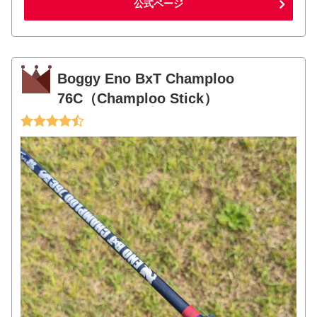
公式ページ
Boggy Eno BxT Champloo
76C（Champloo Stick）