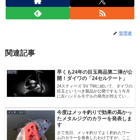
管理者
関連記事
早くも24年の目玉商品第二弾が公
ダイワ
開！ダイワの「24セルテート」
24スティーズ SV TWに続いて、ダイワの
目玉というべき製品が公開ですもう今月
に左ハンドルモデルの発売が控えてい
る、ダイワの「24スティーズ SV TW」に
続いて、24セルテートが発表です！い
や・・・実は数日前から知ってたんです
今度はメッキ釣りで効果の高かっ
メッキ・エバ
が、今回は...
たメタルジグのカラーを発表しま
す
さて先日、メッキ釣りでよく釣れたワー
ムのカラーを発表したわけですが、ここ