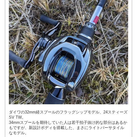
ダイワの32mm経スプールのフラッグシップモデル、24スティーズ
SV TW。
34mmスプールを期待していた人は若干拍子抜け的な部分はあるか
もですが、新設計ボディを搭載した、まさにライトバーサタイル
なモデル。