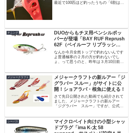
最近で100匹ほど釣ったうちの「6割はメ
タルジグ」だったわけです。ということ
はワームのカラーの次はメタルジグのカ
ラーを、ということで今回は「メッキに
効いたメタルジグのカ...
DUOからもチヌ用ペンシルポッ
チニング
パーが登場「BAY RUF Reprush
62F（ベイルーフ リプラッシ
ュ）」
なんか今月全然トップで釣れないんです
よ普通極寒の２月の方が釣れないでし
ょ、って思うのと、昨年は３月10日前後
にはちょいちょい釣れてたので、３月に
なったら余裕だぜと思っていた訳です
が、今月に至っては「１回しかまだ反応
メジャークラフトの新ルアー「ジ
メジャークラフト
を得られていない（それもチ...
グラバー スルー」がサイトに公
開！ショアラバ・根魚に使える！
さて先日公開された動画でも紹介されて
ました、メジャークラフトの新ルアー
「ジグラバー スルー」ですが、公式サ
イトにも情報が公開されました。先日の
動画はこちら。こちらの動画でオオモン
ハタをヒットさせているのがこの「ジグ
マイクロベイト向けの小型シャッ
シーバス
ラバー スルー」ですね。ジ...
ドプラグ「ima K-太 58