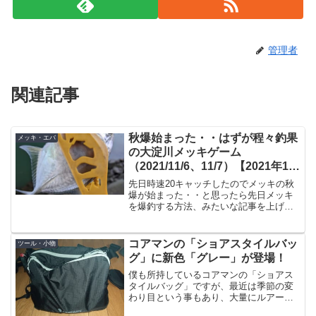
管理者
関連記事
秋爆始まった・・はずが程々釣果
メッキ・エバ
の大淀川メッキゲーム
（2021/11/6、11/7）【2021年11
月釣行】
先日時速20キャッチしたのでメッキの秋
爆が始まった・・と思ったら先日メッキ
を爆釣する方法、みたいな記事を上げて
おいて何ですけど、この週末は天気が微
妙。いくつか先の記事で条件を書いてる
んですけど、その一つが「晴れ」である
コアマンの「ショアスタイルバッ
ツール・小物
こと。これは日が昇ると...
グ」に新色「グレー」が登場！
僕も所持しているコアマンの「ショアス
タイルバッグ」ですが、最近は季節の変
わり目という事もあり、大量にルアーを
持って行くので出番が減っております。