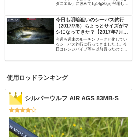
ダニエル」に改めて1g14g20gが登場しま
すよ。まさかの「1g」も登場。10じゃな
く超軽量な「1g」です。飛び過ぎダニエ
ル１ｇ飛び過ぎダニエル（14〜30g）僕が
今日も明暗狙いのシーバス釣行
シーバス
最近...
（2017/7/8）ちょっとサイズがマ
シになってきた？【2017年7月釣
行】
今週も週末のルーチンワークと化してい
るシーバス釣行に行ってきましたよ。今
日はレンジバイブ等を以前買ったので、
使い勝手を確かめるというのも目的の１
つです。夕マズメに宮崎港に到着どうせ
シーバスしかやらないので暗くなってき
てから出撃でも良かったの...
使用ロッドランキング
シルバーウルフ AIR AGS 83MB-S