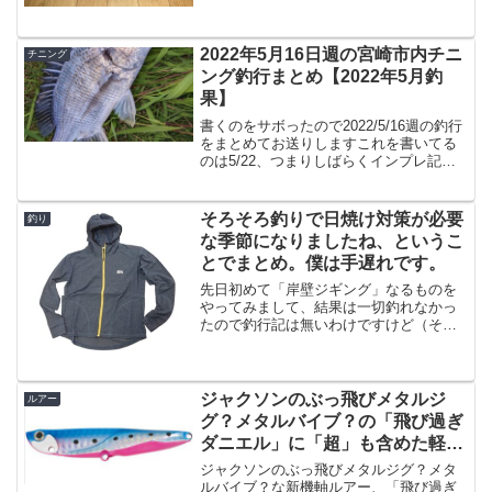
シーバスだと、余程持って行くルアーが
決まっている季節じゃないと、ちと容量
が足らない感がありますが...
2022年5月16日週の宮崎市内チニ
チニング
ング釣行まとめ【2022年5月釣
果】
書くのをサボったので2022/5/16週の釣行
をまとめてお送りしますこれを書いてる
のは5/22、つまりしばらくインプレ記事
などで釣行記をサボっていた・・・いや
書く気力が無かったというのが本当の所
なんですが、とりあえず自分でも結構見
そろそろ釣りで日焼け対策が必要
釣り
返すものだ...
な季節になりましたね、というこ
とでまとめ。僕は手遅れです。
先日初めて「岸壁ジギング」なるものを
やってみまして、結果は一切釣れなかっ
たので釣行記は無いわけですけど（そも
そも宮崎港でやってる人を見たことが無
いので釣れるか不明）、岸壁ジギングと
いうのはですねデイゲームでやるらしい
という事で思いっきり真っ...
ジャクソンのぶっ飛びメタルジ
ルアー
グ？メタルバイブ？の「飛び過ぎ
ダニエル」に「超」も含めた軽量
バージョンが登場！
ジャクソンのぶっ飛びメタルジグ？メタ
ルバイブ？な新機軸ルアー、「飛び過ぎ