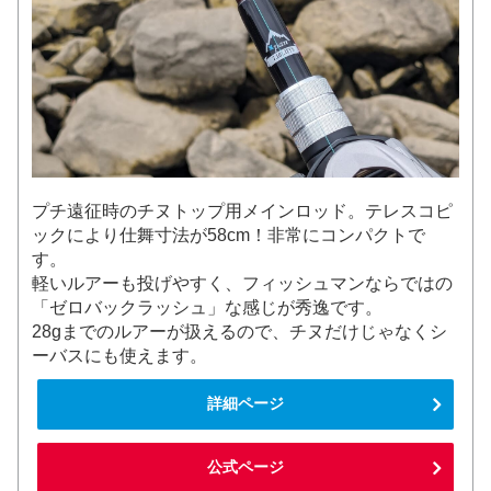
プチ遠征時のチヌトップ用メインロッド。テレスコピ
ックにより仕舞寸法が58cm！非常にコンパクトで
す。
軽いルアーも投げやすく、フィッシュマンならではの
「ゼロバックラッシュ」な感じが秀逸です。
28gまでのルアーが扱えるので、チヌだけじゃなくシ
ーバスにも使えます。
詳細ページ
公式ページ