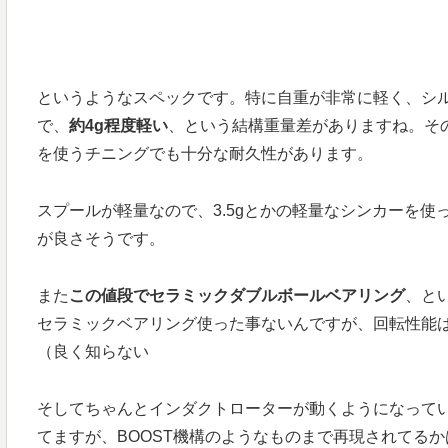
というようなスペックです。特に自重が非常に軽く、シルバーウ
で、
約4g程度軽い
、という結構重量差がありますね。その代わり
を使うチニングでも十分な耐久性があります。
スプールが軽量なので、3.5gとかの軽量なシンカーを使
が良さそうです。
また
この値段でセラミックダブルボールベアリング
、と
セラミックベアリング使った事ないんですが、回転性能
（良く知らない
そしてちゃんとインダクトローターが動くようになってい
てますが、BOOST機構のようなものまで再現されてる