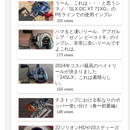
うーん、これは・・・と思うシ
マノ「SLX DC XT 71XG」の
PEラインでの使用インプレ
316 views
ハマると凄いリール、アブガル
シア「ゼノン ビースト9」のイ
ンプレ。非常に良いリールです
よこれは。
173 views
2024年コスパ最高のベイトリ
ールが決まりました
「24SLX」これは素晴らし
い。
159 views
チヌトップにおける私なりのポ
ッパー使い分け（春〜初夏編）
148 views
22ジリオンHDや23スティーズ